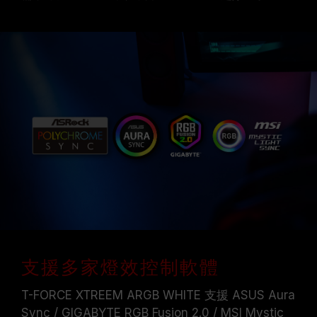
支援多家燈效控制軟體
T-FORCE XTREEM ARGB WHITE 支援 ASUS Aura
Sync / GIGABYTE RGB Fusion 2.0 / MSI Mystic