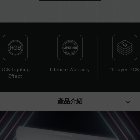
主機板 BIOS 版本皆可能會影響記憶體運作頻率。
記憶體的最終運行頻率取決於系統 BIOS 設定及主
機板、CPU 相容性。
若未啟用 XMP 2.0（Intel），記憶體將以 SPD
預設頻率（JEDEC 標準）運行，如 DDR4 2133
/ 2400 (或更低)。這屬正常現象，並非產品瑕
疵。
XMP 2.0 需由使用者手動啟用，部分主機板可能
無法達到標示頻率，最終運行頻率受限於系統設
RGB Lighting
Lifetime Warranty
10 layer PCB
定。
Effect
超頻行為（如啟用 XMP2.0 設定）屬於非 JEDEC
標準規範，可能影響系統穩定性。若因超頻導致系
統不穩定，請回復 BIOS 預設值。
產品介紹
記憶體模組的標示頻率為最高可達頻率，並非所有
系統都能達成。
請確認您的主機板與處理器支援對應的超頻技術
（XMP2.0），否則記憶體可能無法達到標示的超
頻頻率。