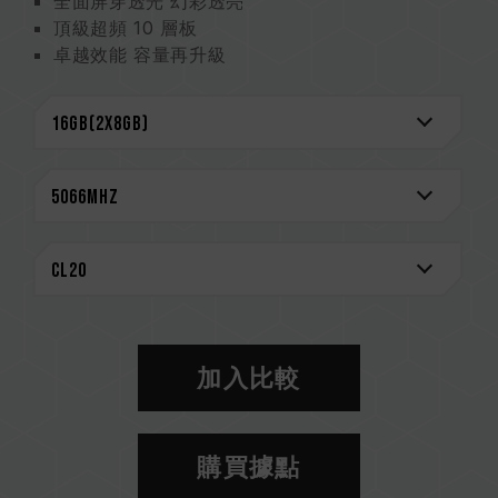
全面屏穿透光 幻彩透亮
頂級超頻 10 層板
卓越效能 容量再升級
嚴選高品質 IC 穩定可靠
支援 O.C. Profile 一鍵超頻
支援多家燈效控制軟體
台灣發明專利(證書號: I703920)
中國新型專利(證書號: CN 210039639 U)
CAUTION
相容平台完整資訊，可至
"相容性查詢"
進一步了
解。
選購記憶體產品前，請先參考主機板品牌的 QVL
相容性列表。
加入比較
請勿混合使用不同容量、頻率、品牌、型號的記憶
體。每一組套裝中的記憶體皆通過相容性測試配對
而成。若混合使用不同套裝的記憶體，將可能導致
購買據點
系統不穩定或不開機。
CPU 記憶體控制器(IMC)的體質以及當前使用的