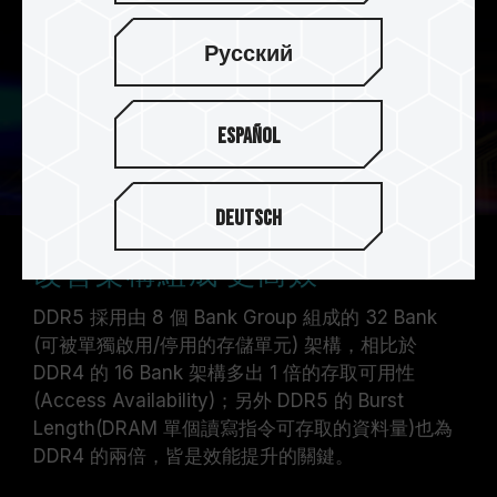
Русский
Español
Deutsch
改善架構組成 更高效
DDR5 採用由 8 個 Bank Group 組成的 32 Bank
(可被單獨啟用/停用的存儲單元) 架構，相比於
DDR4 的 16 Bank 架構多出 1 倍的存取可用性
(Access Availability)；另外 DDR5 的 Burst
Length(DRAM 單個讀寫指令可存取的資料量)也為
DDR4 的兩倍，皆是效能提升的關鍵。