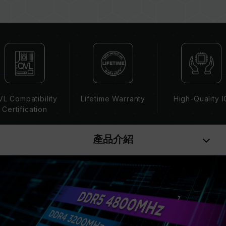
如 DDR5-4800 (或更低)。此為正常行為，並非
產品瑕疵。
XMP 3.0 / EXPO 需由使用者手動啟用，部分主
機板可能無法達到標示頻率，最終運行頻率受限於
系統設定。
超頻行為（如啟用 XMP / EXPO 設定）屬於非
JEDEC 標準規範，可能影響系統穩定性。若因超
頻導致系統不穩定，請回復 BIOS 預設值。
L Compatibility
Lifetime Warranty
High-Quality I
記憶體模組的標示頻率為最高可達頻率，並非所有
Certification
系統都能達成。
請確認您的主機板與處理器支援對應的超頻技術
產品介紹
（XMP / EXPO），否則記憶體可能無法達到標示
的超頻頻率。
十銓科技的記憶體模組皆在正常電壓情況下進行驗
證，若有處理器或主機板故障狀況，請聯繫處理器
或主機板相關售後服務。