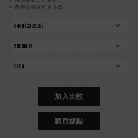
改善架構組成 更高效
降低工作電壓 更省電
CAUTION
相容平台完整資訊，可至
"相容性查詢"
進一步了
解。
選購記憶體產品前，請先參考主機板品牌的 QVL
相容性列表。
請勿混合使用不同容量、頻率、品牌、型號的記憶
體。每一組套裝中的記憶體皆通過相容性測試配對
而成。若混合使用不同套裝的記憶體，將可能導致
系統不穩定或不開機。
加入比較
CPU 記憶體控制器(IMC)的體質以及當前使用的
主機板 BIOS 版本皆可能會影響記憶體運作頻率。
記憶體的最終運行頻率取決於系統 BIOS 設定及主
購買據點
機板、CPU 相容性。
若未啟用 XMP（Intel）或 EXPO（AMD），記
憶體將以 SPD 預設頻率（JEDEC 標準）運行，