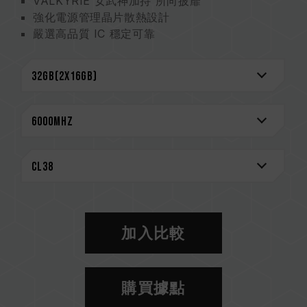
VALKYRIE 女武神加持 所向披靡
強化電源管理晶片散熱設計
嚴選高品質 IC 穩定可靠
支援 Intel XMP 3.0 一鍵超頻技術
On-die ECC 除錯機制 系統穩定可靠
終身保固
雙模快速一鍵超頻認證
(台灣發明專利 : I914103)
台灣新型專利 (證書號 : M640994)
創新線路結構設計 降低功耗與發熱
(台灣發明專利: I842298)
(美國發明專利: US12111715B2)
CAUTION
加入比較
相容平台完整資訊，可至
"相容性查詢"
進一步了
解。
選購記憶體產品前，請先參考主機板品牌的 QVL
購買據點
相容性列表。
請勿混合使用不同容量、頻率、品牌、型號的記憶