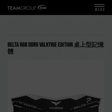
MENU
DELTA RGB DDR5 VALKYRIE Edition 桌上型記憶
體