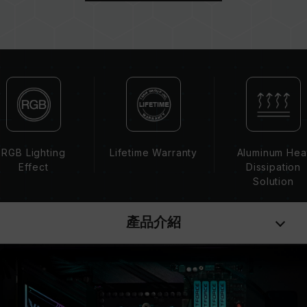
體。每一組套裝中的記憶體皆通過相容性測試配對
而成。若混合使用不同套裝的記憶體，將可能導致
系統不穩定或不開機。
CPU 記憶體控制器(IMC)的體質以及當前使用的
主機板 BIOS 版本皆可能會影響記憶體運作頻率。
記憶體的最終運行頻率取決於系統 BIOS 設定及主
機板、CPU 相容性。
若未啟用 XMP（Intel）或 EXPO（AMD），記
憶體將以 SPD 預設頻率（JEDEC 標準）運行，
RGB Lighting
Lifetime Warranty
Aluminum Hea
如 DDR5-4800 (或更低)。此為正常行為，並非
Effect
Dissipation
產品瑕疵。
Solution
XMP 3.0 / EXPO 需由使用者手動啟用，部分主
機板可能無法達到標示頻率，最終運行頻率受限於
產品介紹
系統設定。
超頻行為（如啟用 XMP / EXPO 設定）屬於非
JEDEC 標準規範，可能影響系統穩定性。若因超
頻導致系統不穩定，請回復 BIOS 預設值。
記憶體模組的標示頻率為最高可達頻率，並非所有