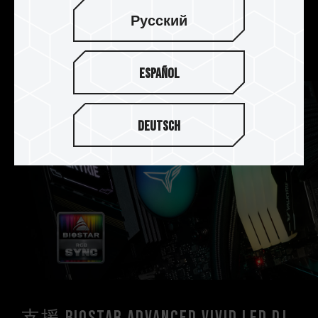
配使用專業導熱矽膠，強化電源管理晶片(PMIC)散
Русский
熱設計，有效降低熱源，穩定電源管理晶片運作效
能。
Español
Deutsch