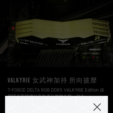
VALKYRIE 女武神加持 所向披靡
T-FORCE DELTA RGB DDR5 VALKYRIE Edition 採
用隱形戰鬥機的意象優化整體外觀，融合
VALKYRIE 的風格元素，渾然一體的流線型設計，
呼應 RGB 炫彩全幅式 120° 超廣角發光，帶給玩家