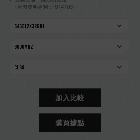
(台灣發明專利 : I914103)
搭載 RGB 智能控制晶片 支援多家燈效控制軟體
On-die ECC 除錯機制 系統更穩定
創新線路結構專利 降低功耗與發熱
（台灣發明專利: I842298；美國發明專利：
US12111715B2）
專利 IC 分級驗證技術 確保適用性及耐用度
（台灣發明專利：I751093；美國發明專利：
US11488679B1）
CAUTION
相容平台完整資訊，可至
"相容性查詢"
進一步了
加入比較
解。
選購記憶體產品前，請先參考主機板品牌的 QVL
相容性列表。
購買據點
請勿混合使用不同容量、頻率、品牌、型號的記憶
體。每一組套裝中的記憶體皆通過相容性測試配對
而成。若混合使用不同套裝的記憶體，將可能導致