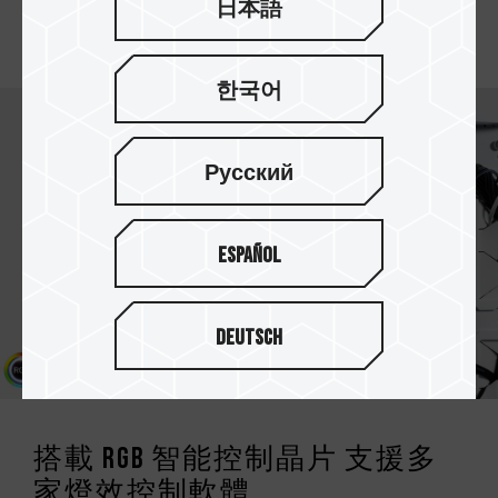
升，輕鬆一鍵體驗 Intel 與 AMD 雙平台穩定超頻快
日本語
感。
한국어
Русский
Español
Deutsch
搭載 RGB 智能控制晶片 支援多
家燈效控制軟體