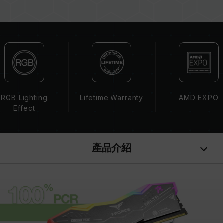
系統不穩定或不開機。
CPU 記憶體控制器(IMC)的體質以及當前使用的
主機板 BIOS 版本皆可能會影響記憶體運作頻率。
記憶體的最終運行頻率取決於系統 BIOS 設定及主
機板、CPU 相容性。
若未啟用 XMP（Intel）或 EXPO（AMD），記
憶體將以 SPD 預設頻率（JEDEC 標準）運行，
如 DDR5-4800 (或更低)。此為正常行為，並非
RGB Lighting
Lifetime Warranty
AMD EXPO
產品瑕疵。
Effect
XMP 3.0 / EXPO 需由使用者手動啟用，部分主
機板可能無法達到標示頻率，最終運行頻率受限於
系統設定。
產品介紹
超頻行為（如啟用 XMP / EXPO 設定）屬於非
JEDEC 標準規範，可能影響系統穩定性。若因超
頻導致系統不穩定，請回復 BIOS 預設值。
記憶體模組的標示頻率為最高可達頻率，並非所有
系統都能達成。
請確認您的主機板與處理器支援對應的超頻技術