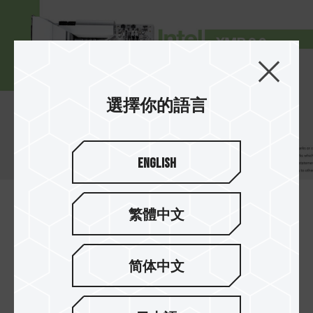
選擇你的語言
English
繁體中文
雙模快速一鍵超頻認證
同時支援最新 Intel XMP 3.0 與 AMD EXPO 超頻技
術，通過 ASRock、ASUS、BIOSTAR、
简体中文
GIGABYTE、MSI 主機板品牌完整相容性與穩定度
的測試，讓記憶體在極佳的相容性下獲得性能提