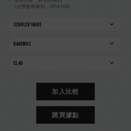
(台灣發明專利 : I914103)
搭載 RGB 智能控制晶片 支援多家燈效控制軟體
On-die ECC 除錯機制 系統更穩定
創新線路結構專利 降低功耗與發熱
（台灣發明專利: I842298；美國發明專利：
US12111715B2）
專利 IC 分級驗證技術 確保適用性及耐用度
（台灣發明專利：I751093；美國發明專利：
US11488679B1）
CAUTION
相容平台完整資訊，可至
"相容性查詢"
進一步了
加入比較
解。
選購記憶體產品前，請先參考主機板品牌的 QVL
相容性列表。
購買據點
請勿混合使用不同容量、頻率、品牌、型號的記憶
體。每一組套裝中的記憶體皆通過相容性測試配對
而成。若混合使用不同套裝的記憶體，將可能導致