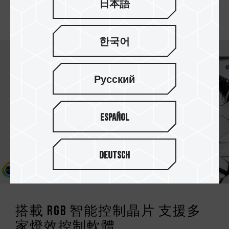
升，輕鬆一鍵體驗 Intel 與 AMD 雙平台穩定超頻快
日本語
感。
한국어
Русский
Español
Deutsch
搭載 RGB 智能控制晶片 支援多
家燈效控制軟體