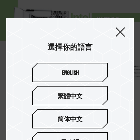
選擇你的語言
English
繁體中文
雙模快速一鍵超頻認證
同時支援最新 Intel XMP 3.0 與 AMD EXPO 超頻技
術，通過 ASRock、ASUS、BIOSTAR、
简体中文
GIGABYTE、MSI 主機板品牌完整相容性與穩定度
的測試，讓記憶體在極佳的相容性下獲得性能提