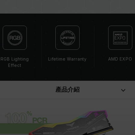
系統不穩定或不開機。
CPU 記憶體控制器(IMC)的體質以及當前使用的
主機板 BIOS 版本皆可能會影響記憶體運作頻率。
記憶體的最終運行頻率取決於系統 BIOS 設定及主
機板、CPU 相容性。
若未啟用 XMP（Intel）或 EXPO（AMD），記
憶體將以 SPD 預設頻率（JEDEC 標準）運行，
如 DDR5-4800 (或更低)。此為正常行為，並非
RGB Lighting
Lifetime Warranty
AMD EXPO
產品瑕疵。
Effect
XMP 3.0 / EXPO 需由使用者手動啟用，部分主
機板可能無法達到標示頻率，最終運行頻率受限於
系統設定。
產品介紹
超頻行為（如啟用 XMP / EXPO 設定）屬於非
JEDEC 標準規範，可能影響系統穩定性。若因超
頻導致系統不穩定，請回復 BIOS 預設值。
記憶體模組的標示頻率為最高可達頻率，並非所有
系統都能達成。
請確認您的主機板與處理器支援對應的超頻技術