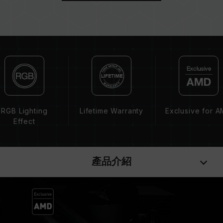
而成。若混合使用不同套裝的記憶體，將可能導致
系統不穩定或不開機。
CPU 記憶體控制器(IMC)的體質以及當前使用的
主機板 BIOS 版本皆可能會影響記憶體運作頻率。
記憶體的最終運行頻率取決於系統 BIOS 設定及主
機板、CPU 相容性。
若未啟用 XMP（Intel）或 EXPO（AMD），記
憶體將以 SPD 預設頻率（JEDEC 標準）運行，
如 DDR5-4800 (或更低)。此為正常行為，並非
RGB Lighting
Lifetime Warranty
Exclusive for 
產品瑕疵。
Effect
XMP 3.0 / EXPO 需由使用者手動啟用，部分主
機板可能無法達到標示頻率，最終運行頻率受限於
系統設定。
產品介紹
超頻行為（如啟用 XMP / EXPO 設定）屬於非
JEDEC 標準規範，可能影響系統穩定性。若因超
頻導致系統不穩定，請回復 BIOS 預設值。
記憶體模組的標示頻率為最高可達頻率，並非所有
系統都能達成。