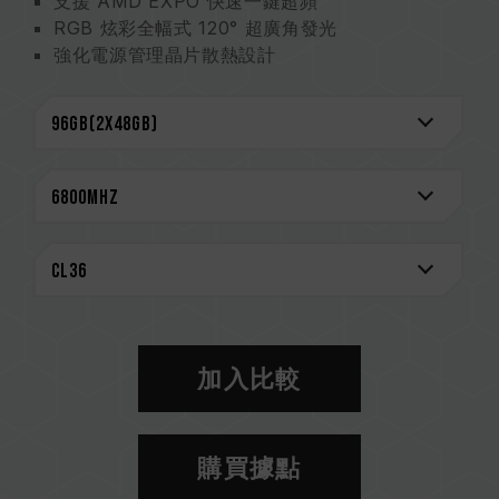
支援 AMD EXPO 快速一鍵超頻
RGB 炫彩全幅式 120° 超廣角發光
強化電源管理晶片散熱設計
搭載電源管理晶片 電力穩定更有效率
On-die ECC 除錯機制 系統更穩定
嚴選高品質 IC 穩定可靠
搭載 RGB 智能控制晶片 支援多家燈效控制軟體
台灣新型專利 (證書號 : M640994)
創新線路結構設計 降低功耗與發熱
(台灣發明專利: I842298)
(美國發明專利: US12111715B2)
CAUTION
相容平台完整資訊，可至
"相容性查詢"
進一步了
加入比較
解。
選購記憶體產品前，請先參考主機板品牌的 QVL
相容性列表。
購買據點
請勿混合使用不同容量、頻率、品牌、型號的記憶
體。每一組套裝中的記憶體皆通過相容性測試配對