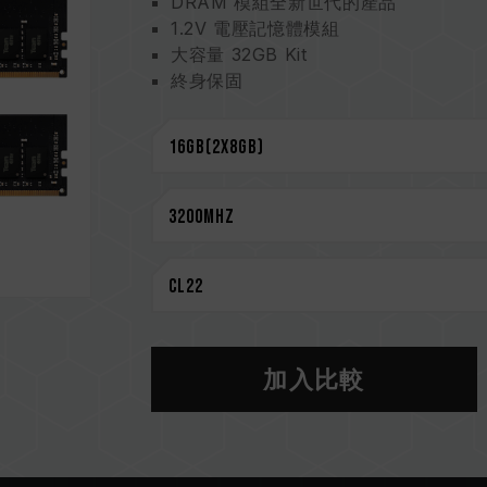
DRAM 模組全新世代的產品
1.2V 電壓記憶體模組
大容量 32GB Kit
終身保固
CAUTION
相容平台完整資訊，可至
"相容性查詢"
選購記憶體產品前，請先參考主機板品牌
請勿混合使用不同容量、頻率、品牌、
測試配對而成。若混合使用不同套裝的
CPU 記憶體控制器(IMC)的體質以及
作頻率。
記憶體的最終運行頻率取決於系統 BIO
若未啟用 XMP 2.0（Intel），記憶
加入比較
DDR4 2133 / 2400 (或更低)
XMP 2.0 需由使用者手動啟用，部
系統設定。
超頻行為（如啟用 XMP2.0 設定）屬
超頻導致系統不穩定，請回復 BIOS 