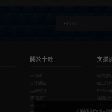
關於十銓
支援
里程碑
購買據
全球據點
線上諮
品牌識別
申請維
獎項認證
保固查
公司治理
支援下
根據歐盟施行的個人資料