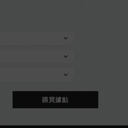
進一步了解。
的 QVL 相容性列表。
型號的記憶體。每一組套裝中的記憶體皆通過相容性
記憶體，將可能導致系統不穩定或不開機。
當前使用的主機板 BIOS 版本皆可能會影響記憶體運
S 設定及主機板、CPU 相容性。
體將以 SPD 預設頻率（JEDEC 標準）運行，如
購買據點
。這屬正常現象，並非產品瑕疵。
分主機板可能無法達到標示頻率，最終運行頻率受限於
於非 JEDEC 標準規範，可能影響系統穩定性。若因
預設值。