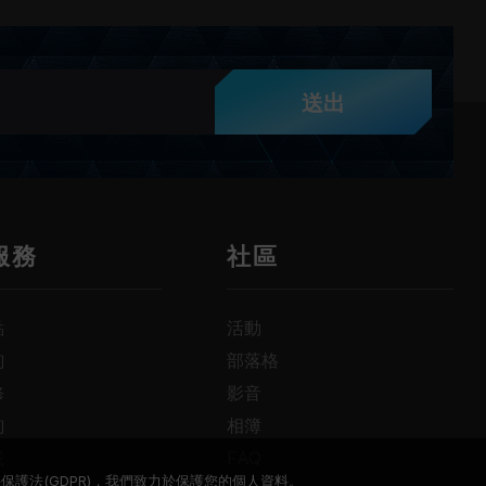
送出
服務
社區
點
活動
詢
部落格
修
影音
詢
相簿
載
FAQ
保護法(GDPR)，我們致力於保護您的個人資料。