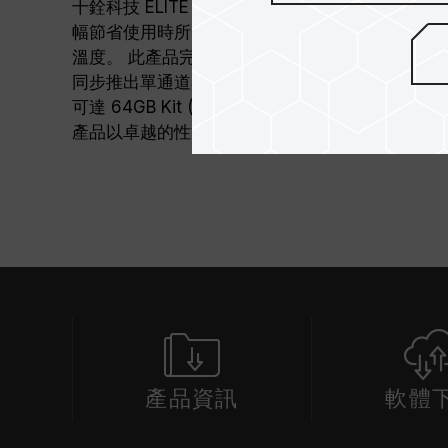
十銓科技 ELITE 系列推出全新 DDR4 記憶體模組
幅節省使用時所需電力。降低產品本身所產生的熱
溫度。 此產品完全符合 JEDEC 的規範，並保
同步推出單通道與雙通道包裝，滿足不同層面使用
可達 64GB Kit (32GBx2) 大容量，使資料處理
產品以卓越的性能提供您穩健、長效、低功耗的優
產品資訊
軟體