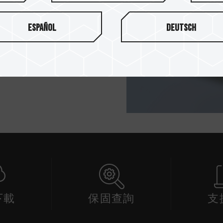
產品，工作電壓只要 1.2V，大
能，更能保持系統周邊的環境
Español
Deutsch
證與市面各主流平台百分百相容。
者的各項需求，暫存空間最高
速度加倍迅速。十銓 ELITE 系列
異品質。
下載
保固查詢
支