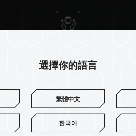
High-Quality IC
QVL Co
選擇你的語言
繁體中文
因應消費者用
한국어
儘管 DDR 記憶體淡出市場
十銓科技帶來物超所值的擴充新