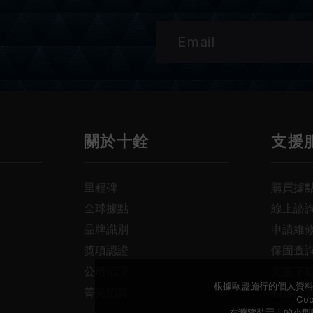
關於十銓
支援
里程碑
購買據
全球據點
線上諮
品牌識別
申請維
獎項認證
保固查
公司治理
支援下
根據歐盟施行的個人資料
菁英招募
相容性
Co
在瀏覽裝置上的小型