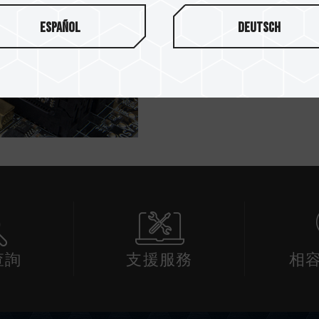
DDR400 秉持十銓科技一
Español
Deutsch
測試程序，同時依據 JEDEC（JOI
COUNCIL；美國電子工程
質，充分發揮電腦系統的潛在效能
等的選擇，滿足消費者不同層
查詢
支援服務
相