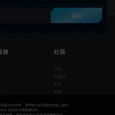
送出
服務
社區
點
活動
詢
部落格
修
影音
詢
相簿
載
FAQ
保護法(GDPR)，我們致力於保護您的個人資料。
查詢
okies 是當您在瀏覽網站時，
暫存檔案，用來識別每位使用者的瀏覽偏好。