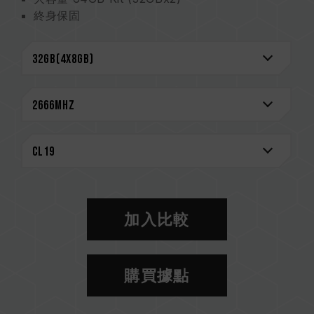
終身保固
與 DDR3-1866 比較，提升了 12.35% 的頻寬效
能
CAUTION
相容平台完整資訊，可至
"相容性查詢"
進一步了
解。
選購記憶體產品前，請先參考主機板品牌的 QVL
相容性列表。
請勿混合使用不同容量、頻率、品牌、型號的記憶
體。每一組套裝中的記憶體皆通過相容性測試配對
而成。若混合使用不同套裝的記憶體，將可能導致
加入比較
系統不穩定或不開機。
CPU 記憶體控制器(IMC)的體質以及當前使用的
主機板 BIOS 版本皆可能會影響記憶體運作頻率。
購買據點
記憶體的最終運行頻率取決於系統 BIOS 設定及主
機板、CPU 相容性。
若未啟用 XMP 2.0（Intel），記憶體將以 SPD