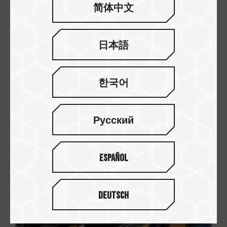
简体中文
日本語
한국어
主機板廠 QVL 認證
皆在各主流 DDR4 主機板上完成多種相容性驗證，
Русский
確保皆能在 QVL 列表中的主機板上穩定運作，讓您
在選購高速記憶體的同時，無需擔心找不到可支援
的配備。
Español
Deutsch