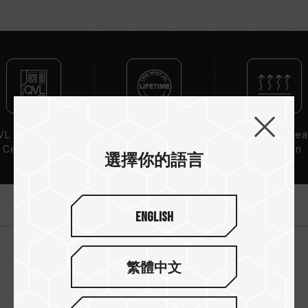
預設頻率（JEDEC 標準）運行，如 DDR4 2133
/ 2400 (或更低)。這屬正常現象，並非產品瑕
疵。
XMP 2.0 需由使用者手動啟用，部分主機板可能
無法達到標示頻率，最終運行頻率受限於系統設
定。
超頻行為（如啟用 XMP2.0 設定）屬於非 JEDEC
標準規範，可能影響系統穩定性。若因超頻導致系
L Compatibility
Lifetime Warranty
Aluminum Hea
統不穩定，請回復 BIOS 預設值。
Certification
Dissipation
選擇你的語言
記憶體模組的標示頻率為最高可達頻率，並非所有
Solution
系統都能達成。
請確認您的主機板與處理器支援對應的超頻技術
產品介紹
（XMP2.0），否則記憶體可能無法達到標示的超
English
頻頻率。
十銓科技的記憶體模組皆在正常電壓情況下進行驗
證，若有處理器或主機板故障狀況，請聯繫處理器
繁體中文
或主機板相關售後服務。