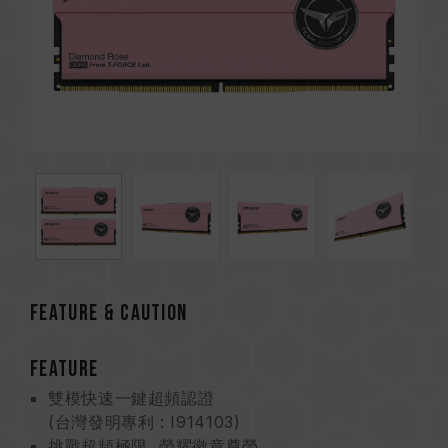
FEATURE & CAUTION
FEATURE
雙模快速一鍵超頻認證
(台灣發明專利 : I914103)
挑戰超頻極限 榮耀徽章尊榮