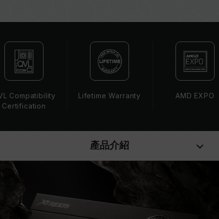
記憶體的最終運行頻率取決於系統 BIOS 設定及主
機板、CPU 相容性。
若未啟用 XMP（Intel）或 EXPO（AMD），記
憶體將以 SPD 預設頻率（JEDEC 標準）運行，
如 DDR5-4800 (或更低)。此為正常行為，並非
產品瑕疵。
XMP 3.0 / EXPO 需由使用者手動啟用，部分主
機板可能無法達到標示頻率，最終運行頻率受限於
L Compatibility
Lifetime Warranty
AMD EXPO
系統設定。
Certification
超頻行為（如啟用 XMP / EXPO 設定）屬於非
JEDEC 標準規範，可能影響系統穩定性。若因超
頻導致系統不穩定，請回復 BIOS 預設值。
產品介紹
記憶體模組的標示頻率為最高可達頻率，並非所有
系統都能達成。
請確認您的主機板與處理器支援對應的超頻技術
（XMP / EXPO），否則記憶體可能無法達到標示
的超頻頻率。
十銓科技的記憶體模組皆在正常電壓情況下進行驗