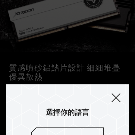
質感噴砂鋁鰭片設計 細細堆疊
優異散熱
T-FORCE XTREEM DDR5 外型設計源自於火山高溫
形成的冷熱能量轉換，透過質感噴砂融合玄武岩般
厚實金屬兩片式傾斜鋁鰭片設計，呈現玄武岩與沙
灘的外型視覺，得到優異降溫的散熱效果，烙印 T-
選擇你的語言
FORCE logo 徽章，認證極致玩味。