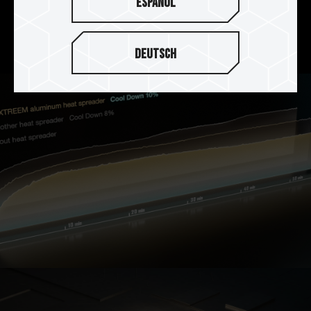
Español
高導熱係數的導熱矽膠，加強 PMIC 散熱效果，搭
配可耐酸、抗腐蝕、抗鏽、不導電的陽極表面處
裡，整體達到完美散熱效果。
Deutsch