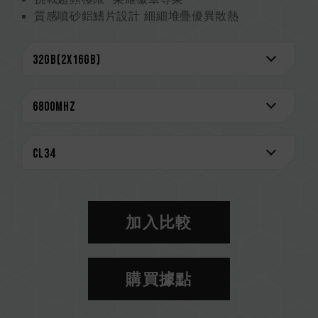
質感噴砂鋁鰭片設計 細細堆疊優異散熱
2mm 厚實散熱片 散熱效果完美提升
嚴選高品質 IC 專利驗證技術
搭載電源管理晶片 穩定有效運用電力
On-Die ECC 除錯機制 系統更穩定
終身保固
CAUTION
相容平台完整資訊，可至
"相容性查詢"
進一步了
解。
選購記憶體產品前，請先參考主機板品牌的 QVL
相容性列表。
加入比較
請勿混合使用不同容量、頻率、品牌、型號的記憶
體。每一組套裝中的記憶體皆通過相容性測試配對
而成。若混合使用不同套裝的記憶體，將可能導致
購買據點
系統不穩定或不開機。
CPU 記憶體控制器(IMC)的體質以及當前使用的
主機板 BIOS 版本皆可能會影響記憶體運作頻率。