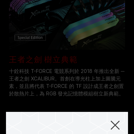
王者之劍 樹立典範
十銓科技 T-FORCE 電競系列於 2018 年推出全新 ─
王者之劍 XCALIBUR。首創在導光柱上加上圖騰元
素，並且將代表 T-FORCE 的 TF 設計成王者之劍置
於散熱片上，為 RGB 發光記憶體模組樹立新典範。