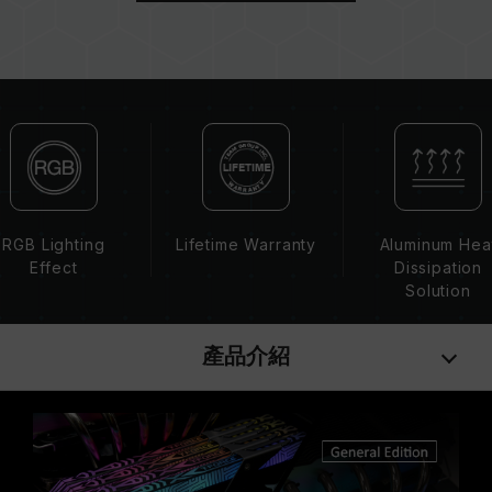
/ 2400 (或更低)。這屬正常現象，並非產品瑕
疵。
XMP 2.0 需由使用者手動啟用，部分主機板可能
無法達到標示頻率，最終運行頻率受限於系統設
定。
超頻行為（如啟用 XMP2.0 設定）屬於非 JEDEC
標準規範，可能影響系統穩定性。若因超頻導致系
統不穩定，請回復 BIOS 預設值。
記憶體模組的標示頻率為最高可達頻率，並非所有
RGB Lighting
Lifetime Warranty
Aluminum Hea
系統都能達成。
Effect
Dissipation
請確認您的主機板與處理器支援對應的超頻技術
Solution
（XMP2.0），否則記憶體可能無法達到標示的超
頻頻率。
產品介紹
十銓科技的記憶體模組皆在正常電壓情況下進行驗
證，若有處理器或主機板故障狀況，請聯繫處理器
或主機板相關售後服務。