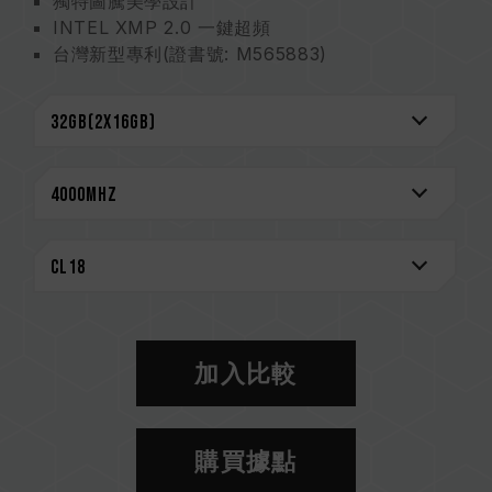
獨特圖騰美學設計
INTEL XMP 2.0 一鍵超頻
台灣新型專利(證書號: M565883)
CAUTION
相容平台完整資訊，可至
"相容性查詢"
進一步了
解。
選購記憶體產品前，請先參考主機板品牌的 QVL
相容性列表。
請勿混合使用不同容量、頻率、品牌、型號的記憶
體。每一組套裝中的記憶體皆通過相容性測試配對
而成。若混合使用不同套裝的記憶體，將可能導致
系統不穩定或不開機。
CPU 記憶體控制器(IMC)的體質以及當前使用的
加入比較
主機板 BIOS 版本皆可能會影響記憶體運作頻率。
記憶體的最終運行頻率取決於系統 BIOS 設定及主
機板、CPU 相容性。
購買據點
若未啟用 XMP 2.0（Intel），記憶體將以 SPD
預設頻率（JEDEC 標準）運行，如 DDR4 2133