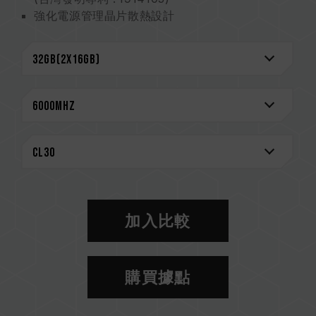
強化電源管理晶片散熱設計
On-die ECC 除錯機制 系統更穩定
搭載電源管理晶片 電力穩定更有效率
專利 IC 分級驗證技術 確保適用性及耐用度(台灣
發明專利：I751093；美國發明專利：
US11488679B1)
CAUTION
相容平台完整資訊，可至
"相容性查詢"
進一步了
解。
選購記憶體產品前，請先參考主機板品牌的 QVL
相容性列表。
加入比較
請勿混合使用不同容量、頻率、品牌、型號的記憶
體。每一組套裝中的記憶體皆通過相容性測試配對
而成。若混合使用不同套裝的記憶體，將可能導致
購買據點
系統不穩定或不開機。
CPU 記憶體控制器(IMC)的體質以及當前使用的
主機板 BIOS 版本皆可能會影響記憶體運作頻率。