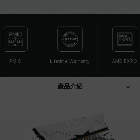
記憶體的最終運行頻率取決於系統 BIOS 設定及主
機板、CPU 相容性。
若未啟用 XMP（Intel）或 EXPO（AMD），記
憶體將以 SPD 預設頻率（JEDEC 標準）運行，
如 DDR5-4800 (或更低)。此為正常行為，並非
產品瑕疵。
XMP 3.0 / EXPO 需由使用者手動啟用，部分主
機板可能無法達到標示頻率，最終運行頻率受限於
PMIC
Lifetime Warranty
AMD EXPO
系統設定。
超頻行為（如啟用 XMP / EXPO 設定）屬於非
JEDEC 標準規範，可能影響系統穩定性。若因超
產品介紹
頻導致系統不穩定，請回復 BIOS 預設值。
記憶體模組的標示頻率為最高可達頻率，並非所有
系統都能達成。
請確認您的主機板與處理器支援對應的超頻技術
（XMP / EXPO），否則記憶體可能無法達到標示
的超頻頻率。
十銓科技的記憶體模組皆在正常電壓情況下進行驗