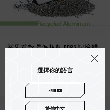
證，若有處理器或主機板故障狀況，請聯繫處理器
或主機板相關售後服務。
業界首款環保超頻 DDR5 記憶體
T-FORCE VULCAN ECO DDR5 採用 80% 回收鋁
製成高效散熱片，每 1 個回收鋁製成散熱片可減少
*
選擇你的語言
73% 碳排放量
，除了帶來最基本的電競超頻性能
外，也成為首款記憶體模組產品加入永續環保的行
列。
English
繁體中文