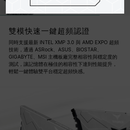
雙模快速一鍵超頻認證
同時支援最新 INTEL XMP 3.0 與 AMD EXPO 超頻
技術，通過 ASRock、ASUS、BIOSTAR、
GIGABYTE、MSI 主機板廠完整相容性與穩定度的
測試，讓記憶體在極佳的相容性下達到性能提升，
輕鬆一鍵體驗雙平台穩定超頻快感。