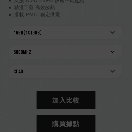
支援 AMD EXPO 快速一鍵超頻
精湛工藝 高效散熱
搭載 PMIC 穩定供電
On-Die ECC 機制 可靠傳輸環境
嚴選高品質 IC 極致體驗
CAUTION
相容平台完整資訊，可至
"相容性查詢"
進一步了
解。
選購記憶體產品前，請先參考主機板品牌的 QVL
相容性列表。
請勿混合使用不同容量、頻率、品牌、型號的記憶
體。每一組套裝中的記憶體皆通過相容性測試配對
而成。若混合使用不同套裝的記憶體，將可能導致
加入比較
系統不穩定或不開機。
CPU 記憶體控制器(IMC)的體質以及當前使用的
主機板 BIOS 版本皆可能會影響記憶體運作頻率。
購買據點
記憶體的最終運行頻率取決於系統 BIOS 設定及主
機板、CPU 相容性。