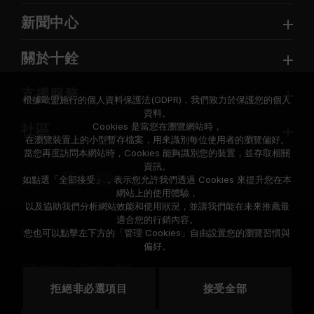
新聞中心
關於十銓
支援服務
根據歐盟施行的個人資料保護法(GDPR)，我們致力於保護您的個人
資料。
Cookies 是當您在瀏覽網站時，
社區
在瀏覽裝置上的小型暫存檔案，用來識別每位使用者的瀏覽偏好。
當您再度訪問本網站時，Cookies 能夠識別您的裝置，並存取相關
資訊。
如點選「全部接受」，表示您允許我們透過 Cookies 來提升您在本
網站上的使用體驗，
以及協助我們分析網站效能和使用狀況，並讓我們能在未來推薦最
適合您的行銷內容。
© 2026 Team Group Inc. All Rights Reserved.
您也可以點擊左下方的「管理 Cookies」自由設置您的瀏覽習慣與
偏好。
隱私權政策
Cookie 政策
拒絕非必選項目
接受全部
地區
美國