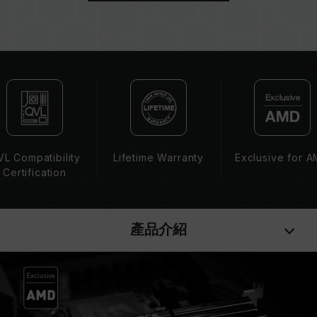
若未啟用 XMP（Intel）或 EXPO（AMD），記
憶體將以 SPD 預設頻率（JEDEC 標準）運行，
如 DDR5-4800 (或更低)。此為正常行為，並非
產品瑕疵。
XMP 3.0 / EXPO 需由使用者手動啟用，部分主
機板可能無法達到標示頻率，最終運行頻率受限於
系統設定。
超頻行為（如啟用 XMP / EXPO 設定）屬於非
JEDEC 標準規範，可能影響系統穩定性。若因超
L Compatibility
Lifetime Warranty
Exclusive for 
頻導致系統不穩定，請回復 BIOS 預設值。
Certification
記憶體模組的標示頻率為最高可達頻率，並非所有
系統都能達成。
請確認您的主機板與處理器支援對應的超頻技術
產品介紹
（XMP / EXPO），否則記憶體可能無法達到標示
的超頻頻率。
十銓科技的記憶體模組皆在正常電壓情況下進行驗
證，若有處理器或主機板故障狀況，請聯繫處理器
或主機板相關售後服務。