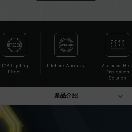
若未啟用 XMP 2.0（Intel），記憶體將以 SPD
預設頻率（JEDEC 標準）運行，如 DDR4 2133
/ 2400 (或更低)。這屬正常現象，並非產品瑕
疵。
XMP 2.0 需由使用者手動啟用，部分主機板可能
無法達到標示頻率，最終運行頻率受限於系統設
定。
超頻行為（如啟用 XMP2.0 設定）屬於非 JEDEC
標準規範，可能影響系統穩定性。若因超頻導致系
RGB Lighting
Lifetime Warranty
Aluminum Hea
統不穩定，請回復 BIOS 預設值。
Effect
Dissipation
記憶體模組的標示頻率為最高可達頻率，並非所有
Solution
系統都能達成。
請確認您的主機板與處理器支援對應的超頻技術
產品介紹
（XMP2.0），否則記憶體可能無法達到標示的超
頻頻率。
十銓科技的記憶體模組皆在正常電壓情況下進行驗
證，若有處理器或主機板故障狀況，請聯繫處理器
或主機板相關售後服務。