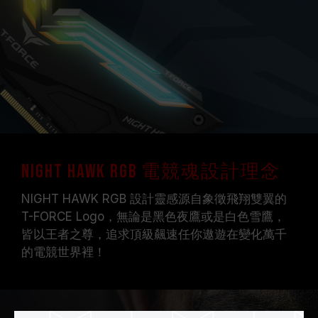
NIGHT HAWK RGB 電競魂設計理念
NIGHT HAWK RGB 設計靈感源自象徵飛翔雙翼的
T-FORCE Logo，無論是黑色夜鷹或是白色雪鷹，
皆以王者之尊，追求頂級飆速任你遨遊在變化萬千
的電競世界裡！