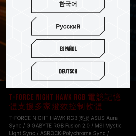
한국어
Русский
Español
Deutsch
T-FORCE NIGHT HAWK RGB 電競記憶
體支援多家燈效控制軟體
T-FORCE NIGHT HAWK RGB 支援 ASUS Aura
Sync / GIGABYTE RGB Fusion 2.0 / MSI Mystic
Light Sync / ASROCK-Polychrome Sync /