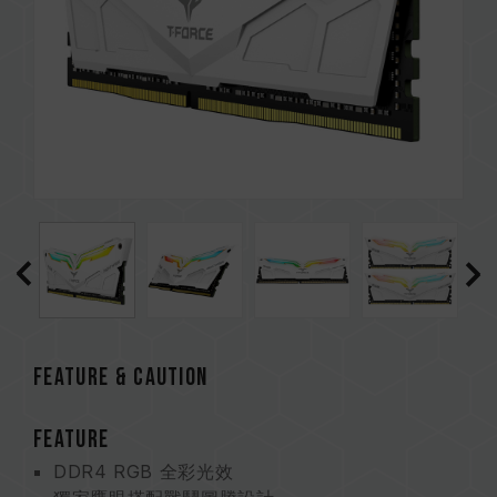
FEATURE & CAUTION
FEATURE
DDR4 RGB 全彩光效