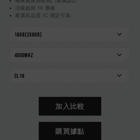
獨家鷹眼搭配戰鬥圖騰設計
頂級超頻 10 層板
嚴選高品質 IC 穩定可靠
支援 O.C. Profile 一鍵超頻
支援多家燈效控制軟體
CAUTION
相容平台完整資訊，可至
"相容性查詢"
進一步了
解。
選購記憶體產品前，請先參考主機板品牌的 QVL
相容性列表。
請勿混合使用不同容量、頻率、品牌、型號的記憶
體。每一組套裝中的記憶體皆通過相容性測試配對
而成。若混合使用不同套裝的記憶體，將可能導致
加入比較
系統不穩定或不開機。
CPU 記憶體控制器(IMC)的體質以及當前使用的
主機板 BIOS 版本皆可能會影響記憶體運作頻率。
購買據點
記憶體的最終運行頻率取決於系統 BIOS 設定及主
機板、CPU 相容性。