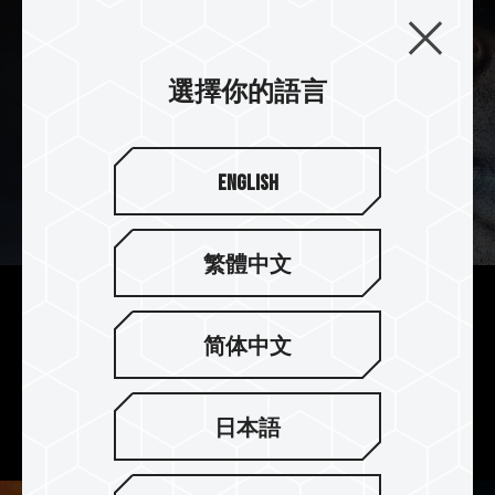
選擇你的語言
English
繁體中文
獨特鷹眼戰鬥圖騰
简体中文
NIGHT HAWK RGB 獨特鷹眼對稱式散熱片，搭配
鷹眼周圍新增太陽色澤般耀眼的戰鬥圖騰線條，以
銳利的鷹眼散發著耀眼的多彩光芒，超越群倫。
日本語