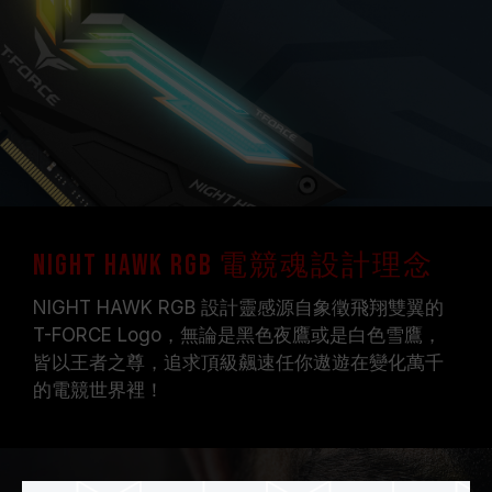
NIGHT HAWK RGB 電競魂設計理念
NIGHT HAWK RGB 設計靈感源自象徵飛翔雙翼的
T-FORCE Logo，無論是黑色夜鷹或是白色雪鷹，
皆以王者之尊，追求頂級飆速任你遨遊在變化萬千
的電競世界裡！