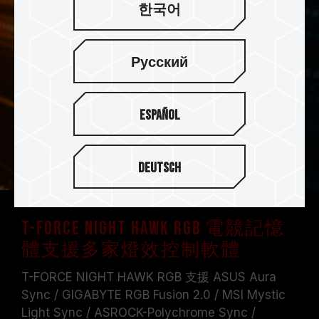
한국어
Русский
Español
Deutsch
T-FORCE NIGHT HAWK RGB 電競記憶
體支援多家燈效控制軟體
T-FORCE NIGHT HAWK RGB 支援 ASUS Aura
Sync / GIGABYTE RGB Fusion 2.0 / MSI Mystic
Light Sync / ASROCK-Polychrome Sync /