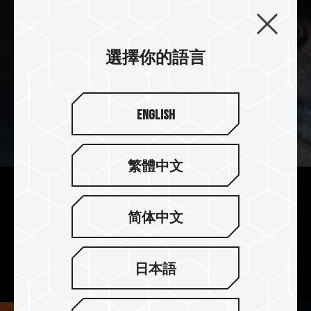
選擇你的語言
English
繁體中文
獨特鷹眼戰鬥圖騰
简体中文
NIGHT HAWK RGB 獨特鷹眼對稱式散熱片，搭配
鷹眼周圍新增太陽色澤般耀眼的戰鬥圖騰線條，以
銳利的鷹眼散發著耀眼的多彩光芒，超越群倫。
日本語