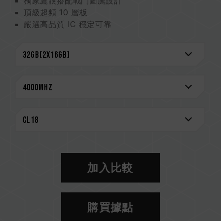
獨家鷹眼搭配戰鬥圖騰設計
頂級超頻 10 層板
嚴選高品質 IC 穩定可靠
支援 O.C. Profile 一鍵超頻
支援多家燈效控制軟體
CAUTION
相容平台完整資訊，可至
"相容性查詢"
進一步了
解。
選購記憶體產品前，請先參考主機板品牌的 QVL
相容性列表。
請勿混合使用不同容量、頻率、品牌、型號的記憶
體。每一組套裝中的記憶體皆通過相容性測試配對
而成。若混合使用不同套裝的記憶體，將可能導致
加入比較
系統不穩定或不開機。
CPU 記憶體控制器(IMC)的體質以及當前使用的
主機板 BIOS 版本皆可能會影響記憶體運作頻率。
購買據點
記憶體的最終運行頻率取決於系統 BIOS 設定及主
機板、CPU 相容性。