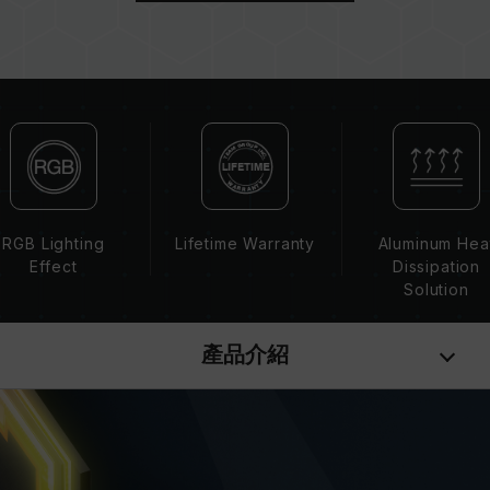
若未啟用 XMP 2.0（Intel），記憶體將以 SPD
預設頻率（JEDEC 標準）運行，如 DDR4 2133
/ 2400 (或更低)。這屬正常現象，並非產品瑕
疵。
XMP 2.0 需由使用者手動啟用，部分主機板可能
無法達到標示頻率，最終運行頻率受限於系統設
定。
超頻行為（如啟用 XMP2.0 設定）屬於非 JEDEC
標準規範，可能影響系統穩定性。若因超頻導致系
RGB Lighting
Lifetime Warranty
Aluminum Hea
統不穩定，請回復 BIOS 預設值。
Effect
Dissipation
記憶體模組的標示頻率為最高可達頻率，並非所有
Solution
系統都能達成。
請確認您的主機板與處理器支援對應的超頻技術
產品介紹
（XMP2.0），否則記憶體可能無法達到標示的超
頻頻率。
十銓科技的記憶體模組皆在正常電壓情況下進行驗
證，若有處理器或主機板故障狀況，請聯繫處理器
或主機板相關售後服務。