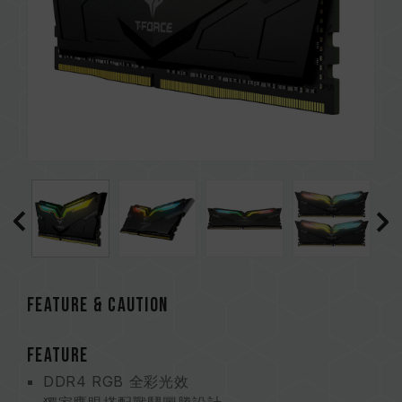
FEATURE & CAUTION
FEATURE
DDR4 RGB 全彩光效