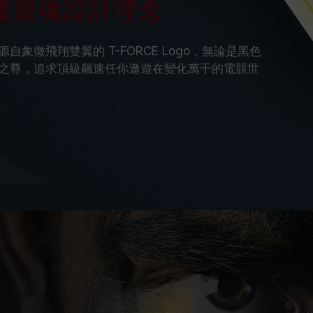
 RGB 電競魂設計理念
靈感源自象徵飛翔雙翼的 T-FORCE Logo，無論是黑色
之尊，追求頂級飆速任你遨遊在變化萬千的電競世