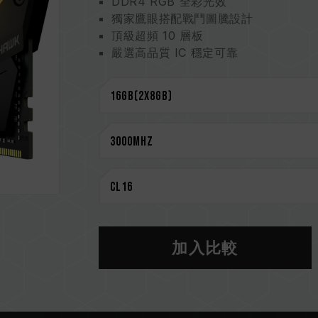
DDR4 RGB 全彩光效
獨家鷹眼搭配戰鬥圖騰設計
頂級超頻 10 層板
嚴選高品質 IC 穩定可靠
支援 O.C. Profile 一鍵超頻
支援多家燈效控制軟體
CAUTION
相容平台完整資訊，可至
"相容性查詢"
選購記憶體產品前，請先參考主機板品牌
請勿混合使用不同容量、頻率、品牌、
測試配對而成。若混合使用不同套裝的
CPU 記憶體控制器(IMC)的體質以及
作頻率。
加入比較
記憶體的最終運行頻率取決於系統 BIO
若未啟用 XMP 2.0（Intel），記憶
DDR4 2133 / 2400 (或更低)
XMP 2.0 需由使用者手動啟用，部
系統設定。