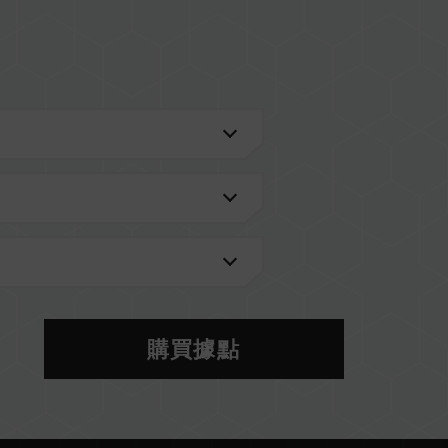
進一步了解。
的 QVL 相容性列表。
型號的記憶體。每一組套裝中的記憶體皆通過相容性
記憶體，將可能導致系統不穩定或不開機。
當前使用的主機板 BIOS 版本皆可能會影響記憶體運
購買據點
S 設定及主機板、CPU 相容性。
體將以 SPD 預設頻率（JEDEC 標準）運行，如
。這屬正常現象，並非產品瑕疵。
分主機板可能無法達到標示頻率，最終運行頻率受限於