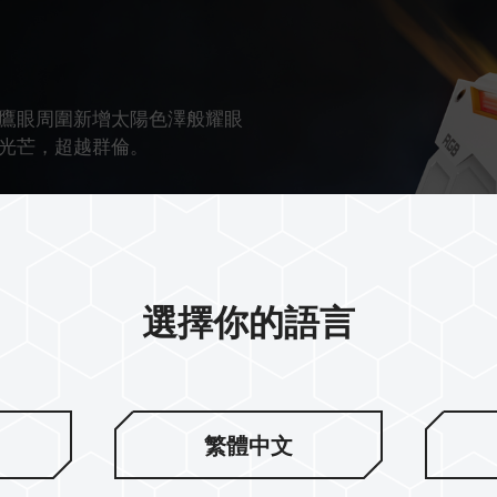
，搭配鷹眼周圍新增太陽色澤般耀眼
光芒，超越群倫。
選擇你的語言
繁體中文