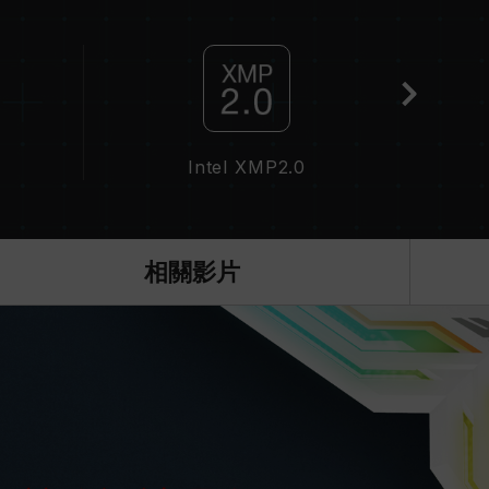
於非 JEDEC 標準規範，可能影響系統穩定性。若因
預設值。
，並非所有系統都能達成。
頻技術（XMP2.0），否則記憶體可能無法達到標
況下進行驗證，若有處理器或主機板故障狀況，請聯
Intel XMP2.0
QVL C
相關影片