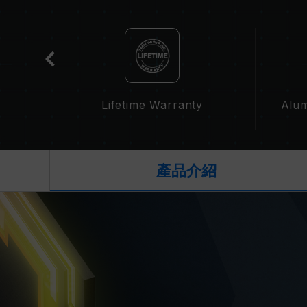
t
Lifetime Warranty
Alum
產品介紹