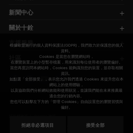
新聞中心
關於十銓
支援服務
根據歐盟施行的個人資料保護法(GDPR)，我們致力於保護您的個人
資料。
Cookies 是當您在瀏覽網站時，
社區
在瀏覽裝置上的小型暫存檔案，用來識別每位使用者的瀏覽偏好。
當您再度訪問本網站時，Cookies 能夠識別您的裝置，並存取相關
資訊。
如點選「全部接受」，表示您允許我們透過 Cookies 來提升您在本
網站上的使用體驗，
以及協助我們分析網站效能和使用狀況，並讓我們能在未來推薦最
適合您的行銷內容。
© 2026 Team Group Inc. All Rights Reserved.
您也可以點擊左下方的「管理 Cookies」自由設置您的瀏覽習慣與
偏好。
隱私權政策
Cookie 政策
拒絕非必選項目
接受全部
地區
美國