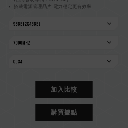
搭載電源管理晶片 電力穩定更有效率
強化電源管理晶片散熱設計
On-die ECC 除錯機制 系統更穩定
嚴選高品質 IC 穩定可靠
搭載 RGB 智能控制晶片 支援多家燈效控制軟體
台灣新型專利 (證書號 : M640994)
創新線路結構設計 降低功耗與發熱
(台灣發明專利: I842298)
(美國發明專利: US12111715B2)
CAUTION
相容平台完整資訊，可至
"相容性查詢"
進一步了
加入比較
解。
選購記憶體產品前，請先參考主機板品牌的 QVL
相容性列表。
購買據點
請勿混合使用不同容量、頻率、品牌、型號的記憶
體。每一組套裝中的記憶體皆通過相容性測試配對
而成。若混合使用不同套裝的記憶體，將可能導致