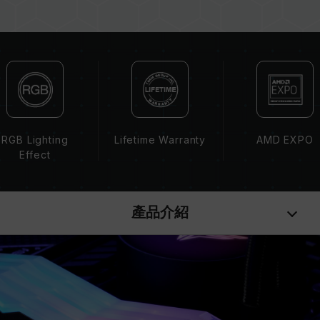
系統不穩定或不開機。
CPU 記憶體控制器(IMC)的體質以及當前使用的
主機板 BIOS 版本皆可能會影響記憶體運作頻率。
記憶體的最終運行頻率取決於系統 BIOS 設定及主
機板、CPU 相容性。
若未啟用 XMP（Intel）或 EXPO（AMD），記
憶體將以 SPD 預設頻率（JEDEC 標準）運行，
如 DDR5-4800 (或更低)。此為正常行為，並非
RGB Lighting
Lifetime Warranty
AMD EXPO
產品瑕疵。
Effect
XMP 3.0 / EXPO 需由使用者手動啟用，部分主
機板可能無法達到標示頻率，最終運行頻率受限於
系統設定。
產品介紹
超頻行為（如啟用 XMP / EXPO 設定）屬於非
JEDEC 標準規範，可能影響系統穩定性。若因超
頻導致系統不穩定，請回復 BIOS 預設值。
記憶體模組的標示頻率為最高可達頻率，並非所有
系統都能達成。
請確認您的主機板與處理器支援對應的超頻技術