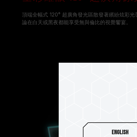
頂端全幅式 120° 超廣角發光區散發著繽紛炫彩
論在白天或黑夜都能享受無與倫比的視覺饗宴。
English