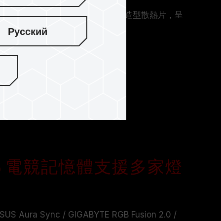
條設計，構築成簡約而不失活力的造型散熱片，呈
美結合的立體派風格。
Русский
LTA RGB 電競記憶體支援多家燈
S Aura Sync / GIGABYTE RGB Fusion 2.0 /