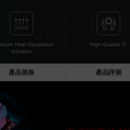
XMP 2.0 需由使用者手動啟用，部
系統設定。
超頻行為（如啟用 XMP2.0 設定）屬
超頻導致系統不穩定，請回復 BIOS 
記憶體模組的標示頻率為最高可達頻率
請確認您的主機板與處理器支援對應的超
inum Heat Dissipation
High-Quality IC
示的超頻頻率。
Solution
十銓科技的記憶體模組皆在正常電壓情
繫處理器或主機板相關售後服務。
產品規格
產品評測