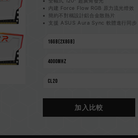
全幅式 120° 超廣角發光
內建 Force Flow RGB 原力流光燈效
簡約不對稱設計鋁合金散熱片
支援 ASUS Aura Sync 軟體進行同步
最新 JEDEC RC 2.0 PCB
節能超低工作電壓 1.2V ~ 1.4V
支援 XMP 2.0 一鍵超頻
通過市面上各家主流主機板的 QVL
CAUTION
相容平台完整資訊，可至
"相容性查詢"
選購記憶體產品前，請先參考主機板品牌
請勿混合使用不同容量、頻率、品牌、
測試配對而成。若混合使用不同套裝的
加入比較
CPU 記憶體控制器(IMC)的體質以及
作頻率。
記憶體的最終運行頻率取決於系統 BIO
若未啟用 XMP 2.0（Intel），記憶
DDR4 2133 / 2400 (或更低)