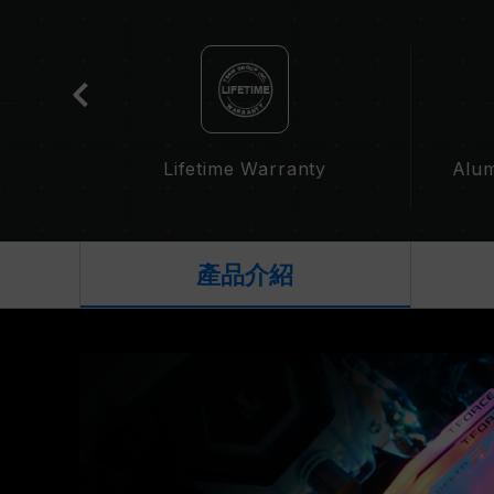
t
Lifetime Warranty
Alum
產品介紹