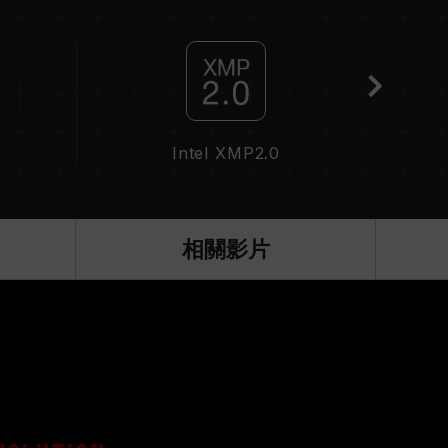
分主機板可能無法達到標示頻率，最終運行頻率受限於
於非 JEDEC 標準規範，可能影響系統穩定性。若因
預設值。
，並非所有系統都能達成。
頻技術（XMP2.0），否則記憶體可能無法達到標
Intel XMP2.0
QVL C
況下進行驗證，若有處理器或主機板故障狀況，請聯
相關影片