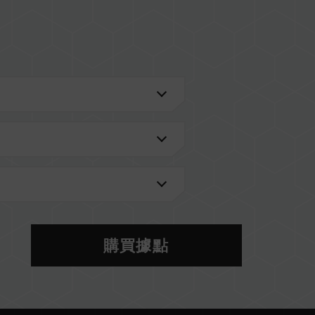
進一步了解。
的 QVL 相容性列表。
型號的記憶體。每一組套裝中的記憶體皆通過相容性
記憶體，將可能導致系統不穩定或不開機。
購買據點
當前使用的主機板 BIOS 版本皆可能會影響記憶體運
S 設定及主機板、CPU 相容性。
體將以 SPD 預設頻率（JEDEC 標準）運行，如
。這屬正常現象，並非產品瑕疵。