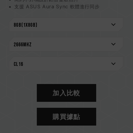
支援 ASUS Aura Sync 軟體進行同步
最新 JEDEC RC 2.0 PCB
節能超低工作電壓 1.2V ~ 1.4V
支援 XMP 2.0 一鍵超頻
通過市面上各家主流主機板的 QVL
CAUTION
相容平台完整資訊，可至
"相容性查詢"
進一步了
解。
選購記憶體產品前，請先參考主機板品牌的 QVL
相容性列表。
請勿混合使用不同容量、頻率、品牌、型號的記憶
加入比較
體。每一組套裝中的記憶體皆通過相容性測試配對
而成。若混合使用不同套裝的記憶體，將可能導致
系統不穩定或不開機。
購買據點
CPU 記憶體控制器(IMC)的體質以及當前使用的
主機板 BIOS 版本皆可能會影響記憶體運作頻率。
記憶體的最終運行頻率取決於系統 BIOS 設定及主