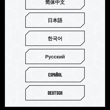
简体中文
日本語
T-FORCE DELTA RGB 電競記憶體支
援多家燈效控制軟體
한국어
T-FORCE DELTA RGB 支援 ASUS Aura Sync /
GIGABYTE RGB Fusion 2.0 / MSI Mystic Light
Русский
Sync / ASROCK-Polychrome Sync / BIOSTAR
Advanced VIVID LED DJ
軟體
，玩家可讓 T-
FORCE DELTA RGB 電競發光記憶體模組，透過這
Español
些燈效控制軟體來控制燈光特效及燈效同步，打造
獨特耀眼絢爛色彩美學，呈現光彩奪目的 RGB 系
統！
Deutsch