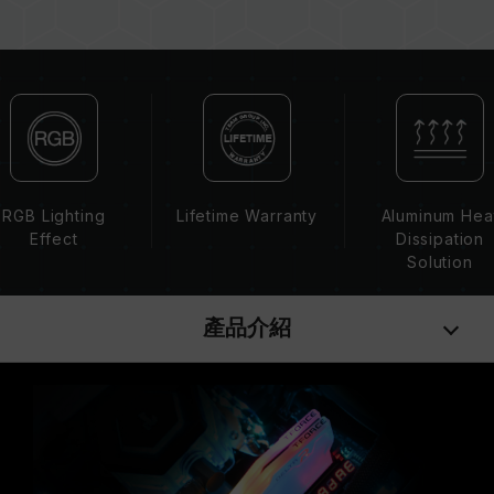
機板、CPU 相容性。
若未啟用 XMP 2.0（Intel），記憶體將以 SPD
預設頻率（JEDEC 標準）運行，如 DDR4 2133
/ 2400 (或更低)。這屬正常現象，並非產品瑕
疵。
XMP 2.0 需由使用者手動啟用，部分主機板可能
無法達到標示頻率，最終運行頻率受限於系統設
定。
RGB Lighting
Lifetime Warranty
Aluminum Hea
超頻行為（如啟用 XMP2.0 設定）屬於非 JEDEC
Effect
Dissipation
標準規範，可能影響系統穩定性。若因超頻導致系
Solution
統不穩定，請回復 BIOS 預設值。
記憶體模組的標示頻率為最高可達頻率，並非所有
產品介紹
系統都能達成。
請確認您的主機板與處理器支援對應的超頻技術
（XMP2.0），否則記憶體可能無法達到標示的超
頻頻率。
十銓科技的記憶體模組皆在正常電壓情況下進行驗
證，若有處理器或主機板故障狀況，請聯繫處理器