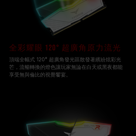
全彩耀眼 120° 超廣角原力流光
頂端全幅式 120° 超廣角發光區散發著繽紛炫彩光
芒，流暢轉換的燈色讓玩家無論在白天或黑夜都能
享受無與倫比的視覺饗宴。