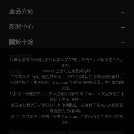
產品介紹
新聞中心
關於十銓
支援服務
根據歐盟施行的個人資料保護法(GDPR)，我們致力於保護您的個人
資料。
Cookies 是當您在瀏覽網站時，
社區
在瀏覽裝置上的小型暫存檔案，用來識別每位使用者的瀏覽偏好。
當您再度訪問本網站時，Cookies 能夠識別您的裝置，並存取相關
資訊。
如點選「全部接受」，表示您允許我們透過 Cookies 來提升您在本
網站上的使用體驗，
以及協助我們分析網站效能和使用狀況，並讓我們能在未來推薦最
適合您的行銷內容。
© 2026 Team Group Inc. All Rights Reserved.
您也可以點擊左下方的「管理 Cookies」自由設置您的瀏覽習慣與
偏好。
隱私權政策
Cookie 政策