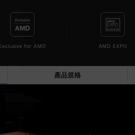
作頻率。
記憶體的最終運行頻率取決於系統 BIO
若未啟用 XMP（Intel）或 EXPO（
運行，如 DDR5-4800 (或更低)
XMP 3.0 / EXPO 需由使用者
率受限於系統設定。
Exclusive for AMD
AMD EXPO
超頻行為（如啟用 XMP / EXPO 設
若因超頻導致系統不穩定，請回復 BIO
記憶體模組的標示頻率為最高可達頻率
請確認您的主機板與處理器支援對應的超頻
產品規格
達到標示的超頻頻率。
十銓科技的記憶體模組皆在正常電壓情
繫處理器或主機板相關售後服務。