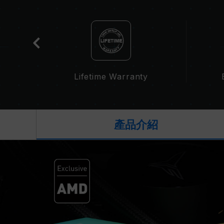
t
Lifetime Warranty
產品介紹