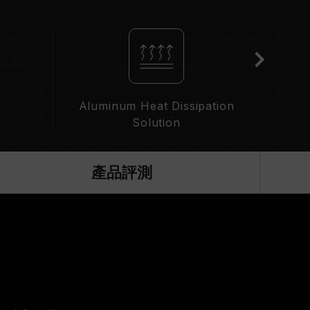
S 設定及主機板、CPU 相容性。
AMD），記憶體將以 SPD 預設頻率（JEDEC 標準）
。此為正常行為，並非產品瑕疵。
手動啟用，部分主機板可能無法達到標示頻率，最終運行頻
Aluminum Heat Dissipation
定）屬於非 JEDEC 標準規範，可能影響系統穩定性。
Solution
S 預設值。
，並非所有系統都能達成。
技術（XMP / EXPO），否則記憶體可能無法
產品評測
況下進行驗證，若有處理器或主機板故障狀況，請聯