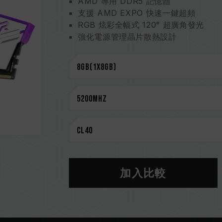
AMD 專用 DDR5 記憶體
支援 AMD EXPO 快速一鍵超頻
RGB 炫彩全幅式 120° 超廣角發光
強化電源管理晶片散熱設計
搭載電源管理晶片 電力穩定更有效率
On-die ECC 除錯機制 系統更穩定
嚴選高品質 IC 穩定可靠
搭載 RGB 智能控制晶片 支援多家燈
台灣新型專利 (證書號 : M640994)
創新線路結構設計 降低功耗與發熱
(台灣發明專利: I842298)
(美國發明專利: US12111715B2)
CAUTION
加入比較
相容平台完整資訊，可至
"相容性查詢"
選購記憶體產品前，請先參考主機板品牌
請勿混合使用不同容量、頻率、品牌、
測試配對而成。若混合使用不同套裝的
CPU 記憶體控制器(IMC)的體質以及