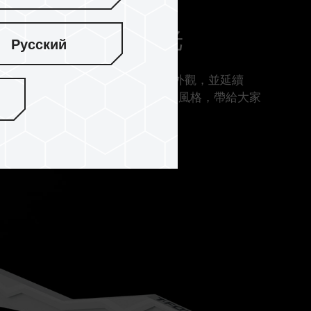
 120° 超廣角發光
Русский
B DDR5 採用隱形戰鬥機的意象優化整體外觀，並延續
全幅式 120° 超廣角發光及幾何簡潔輪廓的風格，帶給大家