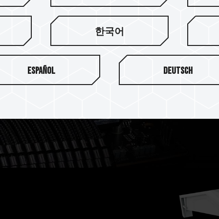
RGB 炫彩全幅式
한국어
T-FORCE DELTAα RG
DELTA RGB DDR4 以
Español
Deutsch
耳目一新的視覺感受。