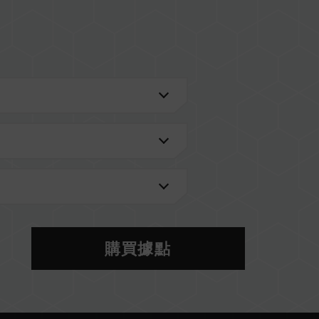
效控制軟體
購買據點
進一步了解。
的 QVL 相容性列表。
型號的記憶體。每一組套裝中的記憶體皆通過相容性
記憶體，將可能導致系統不穩定或不開機。
當前使用的主機板 BIOS 版本皆可能會影響記憶體運