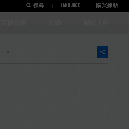
搜尋
LANGUAGE
購買據點
支援服務
社區
關於十銓
 CL40