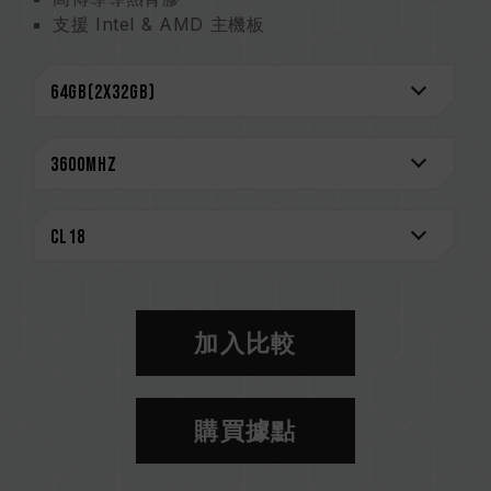
支援 Intel & AMD 主機板
嚴選高品質 IC
支援 XMP 2.0
超低工作電壓節能省電
台灣新型專利 (證書號: M585419)
中國新型專利 (證書號: CN 210038691 U)
CAUTION
相容平台完整資訊，可至
"相容性查詢"
進一步了
解。
選購記憶體產品前，請先參考主機板品牌的 QVL
相容性列表。
加入比較
請勿混合使用不同容量、頻率、品牌、型號的記憶
體。每一組套裝中的記憶體皆通過相容性測試配對
而成。若混合使用不同套裝的記憶體，將可能導致
購買據點
系統不穩定或不開機。
CPU 記憶體控制器(IMC)的體質以及當前使用的
主機板 BIOS 版本皆可能會影響記憶體運作頻率。