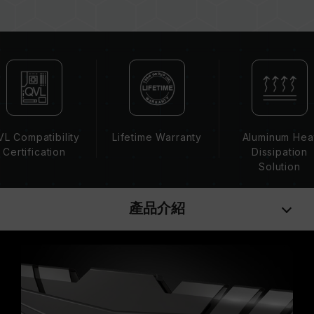
記憶體的最終運行頻率取決於系統 BIOS 設定及主
機板、CPU 相容性。
若未啟用 XMP 2.0（Intel），記憶體將以 SPD
預設頻率（JEDEC 標準）運行，如 DDR4 2133
/ 2400 (或更低)。這屬正常現象，並非產品瑕
疵。
XMP 2.0 需由使用者手動啟用，部分主機板可能
無法達到標示頻率，最終運行頻率受限於系統設
L Compatibility
Lifetime Warranty
Aluminum Hea
定。
Certification
Dissipation
超頻行為（如啟用 XMP2.0 設定）屬於非 JEDEC
Solution
標準規範，可能影響系統穩定性。若因超頻導致系
統不穩定，請回復 BIOS 預設值。
產品介紹
記憶體模組的標示頻率為最高可達頻率，並非所有
系統都能達成。
請確認您的主機板與處理器支援對應的超頻技術
（XMP2.0），否則記憶體可能無法達到標示的超
頻頻率。
十銓科技的記憶體模組皆在正常電壓情況下進行驗