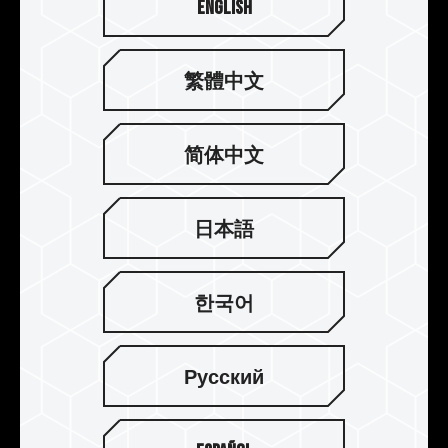
English
繁體中文
简体中文
強化結構 提升散熱
採用厚度 0.8 mm 的鋁合金一體成形沖壓製程，加
日本語
上電解陽極氧化製程，抗腐蝕能力不導電，透過超
傳導導熱背膠熱傳導至鋁合金模組來提升散熱，讓
超頻記憶體維持在有效工作溫度內。
한국어
Русский