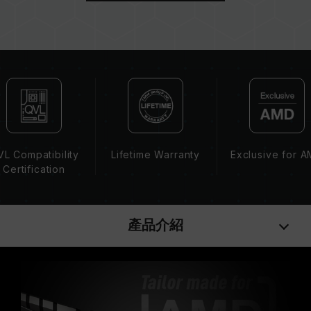
主機板 BIOS 版本皆可能會影響記憶體運作頻率。
記憶體的最終運行頻率取決於系統 BIOS 設定及主
機板、CPU 相容性。
若未啟用 XMP 2.0（Intel），記憶體將以 SPD
預設頻率（JEDEC 標準）運行，如 DDR4 2133
/ 2400 (或更低)。這屬正常現象，並非產品瑕
疵。
XMP 2.0 需由使用者手動啟用，部分主機板可能
無法達到標示頻率，最終運行頻率受限於系統設
L Compatibility
Lifetime Warranty
Exclusive for 
定。
Certification
超頻行為（如啟用 XMP2.0 設定）屬於非 JEDEC
標準規範，可能影響系統穩定性。若因超頻導致系
統不穩定，請回復 BIOS 預設值。
產品介紹
記憶體模組的標示頻率為最高可達頻率，並非所有
系統都能達成。
請確認您的主機板與處理器支援對應的超頻技術
（XMP2.0），否則記憶體可能無法達到標示的超
頻頻率。