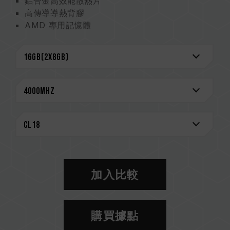
鋁合金高效能散熱片
高傳導導熱背膠
AMD 專用記憶體
嚴選高品質 IC
支援 OC Profile
超低工作電壓節能省電
台灣新型專利 (證書號: M585419)
中國新型專利 (證書號: CN 210038691 U)
CAUTION
相容平台完整資訊，可至
"相容性查詢"
進一步了
解。
選購記憶體產品前，請先參考主機板品牌的 QVL
相容性列表。
加入比較
請勿混合使用不同容量、頻率、品牌、型號的記憶
體。每一組套裝中的記憶體皆通過相容性測試配對
而成。若混合使用不同套裝的記憶體，將可能導致
購買據點
系統不穩定或不開機。
CPU 記憶體控制器(IMC)的體質以及當前使用的