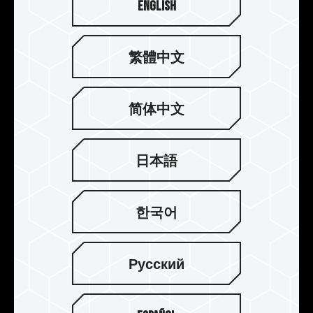
English
繁體中文
简体中文
強化結構 提升散熱
採用厚度 0.8 mm 的鋁合金一體成形沖壓製程，加
日本語
上電解陽極氧化製程，抗腐蝕能力不導電，透過超
傳導導熱背膠熱傳導至鋁合金模組來提升散熱，讓
超頻記憶體維持在有效工作溫度內。
한국어
Русский