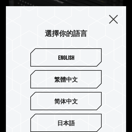
選擇你的語言
頂級工藝五件式散熱片
English
獨特溝槽設計 提高散熱效果
採用多重金屬加工散熱模組，上蓋一體成形鍛造，
凹槽精密工藝 CNC 技術，内部頂級鋁擠成型搭配陽
繁體中文
極上色，外部圓孔沖壓，增加散熱效果。
简体中文
日本語