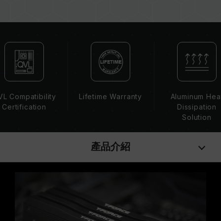
XMP 2.0 需由使用者手動啟用，部分主機板可能
無法達到標示頻率，最終運行頻率受限於系統設
定。
超頻行為（如啟用 XMP2.0 設定）屬於非 JEDEC
標準規範，可能影響系統穩定性。若因超頻導致系
統不穩定，請回復 BIOS 預設值。
記憶體模組的標示頻率為最高可達頻率，並非所有
系統都能達成。
L Compatibility
Lifetime Warranty
Aluminum Hea
請確認您的主機板與處理器支援對應的超頻技術
Certification
Dissipation
（XMP2.0），否則記憶體可能無法達到標示的超
Solution
頻頻率。
十銓科技的記憶體模組皆在正常電壓情況下進行驗
產品介紹
證，若有處理器或主機板故障狀況，請聯繫處理器
或主機板相關售後服務。