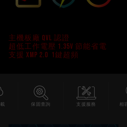
主機板廠 QVL 認證
超低工作電壓 1.35V 節能省電
支援 XMP 2.0 1鍵超頻
下載
保固查詢
支援服務
相