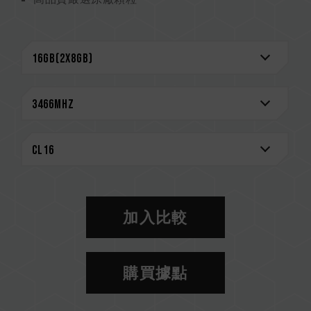
CAUTION
相容平台完整資訊，可至
"相容性查詢"
進一步了
解。
選購記憶體產品前，請先參考主機板品牌的 QVL
相容性列表。
請勿混合使用不同容量、頻率、品牌、型號的記憶
體。每一組套裝中的記憶體皆通過相容性測試配對
而成。若混合使用不同套裝的記憶體，將可能導致
系統不穩定或不開機。
CPU 記憶體控制器(IMC)的體質以及當前使用的
主機板 BIOS 版本皆可能會影響記憶體運作頻率。
加入比較
記憶體的最終運行頻率取決於系統 BIOS 設定及主
機板、CPU 相容性。
若未啟用 XMP 2.0（Intel），記憶體將以 SPD
購買據點
預設頻率（JEDEC 標準）運行，如 DDR4 2133
/ 2400 (或更低)。這屬正常現象，並非產品瑕
疵。