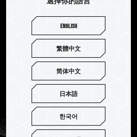
選擇你的語言
同時支援最新 Intel XMP3.0 與 AMD EXPO 超頻技
術，通過 ASRock、ASUS、BIOSTAR、
GIGABYTE、MSI 主機板品牌完整相容性與穩定度
的測試，讓記憶體在極佳的相容性下獲得性能提
English
升，輕鬆一鍵體驗 Intel 與 AMD 雙平台穩定超頻快
感。
繁體中文
* The trademarks or company names mentioned on the website mean
that the words, trademarks, logos or company names are used as
简体中文
trademarks which are protected by Common Law and registered as
trademarks in America or other countries and regions.
* Trademark statement: The product names mentioned on the website
日本語
are only for clarifying the details of features or functions, which may
belong to other company’s registered trademarks or copyright.
한국어