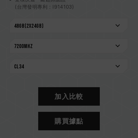
(台灣發明專利 : I914103)
改變你對記憶體的所有認知
更可靠的穩定性
終身保固安心創作
CAUTION
相容平台完整資訊，可至
"相容性查詢"
進一步了
解。
選購記憶體產品前，請先參考主機板品牌的 QVL
相容性列表。
請勿混合使用不同容量、頻率、品牌、型號的記憶
體。每一組套裝中的記憶體皆通過相容性測試配對
加入比較
而成。若混合使用不同套裝的記憶體，將可能導致
系統不穩定或不開機。
CPU 記憶體控制器(IMC)的體質以及當前使用的
購買據點
主機板 BIOS 版本皆可能會影響記憶體運作頻率。
記憶體的最終運行頻率取決於系統 BIOS 設定及主
機板、CPU 相容性。