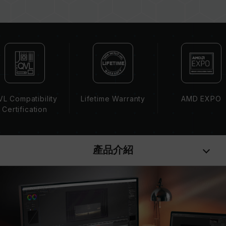
若未啟用 XMP（Intel）或 EXPO（AMD），記
憶體將以 SPD 預設頻率（JEDEC 標準）運行，
如 DDR5-4800 (或更低)。此為正常行為，並非
產品瑕疵。
XMP 3.0 / EXPO 需由使用者手動啟用，部分主
機板可能無法達到標示頻率，最終運行頻率受限於
系統設定。
超頻行為（如啟用 XMP / EXPO 設定）屬於非
L Compatibility
Lifetime Warranty
AMD EXPO
JEDEC 標準規範，可能影響系統穩定性。若因超
Certification
頻導致系統不穩定，請回復 BIOS 預設值。
記憶體模組的標示頻率為最高可達頻率，並非所有
系統都能達成。
產品介紹
請確認您的主機板與處理器支援對應的超頻技術
（XMP / EXPO），否則記憶體可能無法達到標示
的超頻頻率。
十銓科技的記憶體模組皆在正常電壓情況下進行驗
證，若有處理器或主機板故障狀況，請聯繫處理器
或主機板相關售後服務。