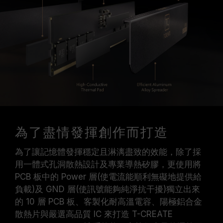
為了盡情發揮創作而打造
為了讓記憶體發揮穩定且淋漓盡致的效能，除了採
用一體式孔洞散熱設計及專業導熱矽膠，更使用將
PCB 板中的 Power 層(使電流能順利無礙地提供給
負載)及 GND 層(使訊號能夠純淨抗干擾)獨立出來
的 10 層 PCB 板、客製化耐高溫電容、陽極鋁合金
散熱片與嚴選高品質 IC 來打造 T-CREATE