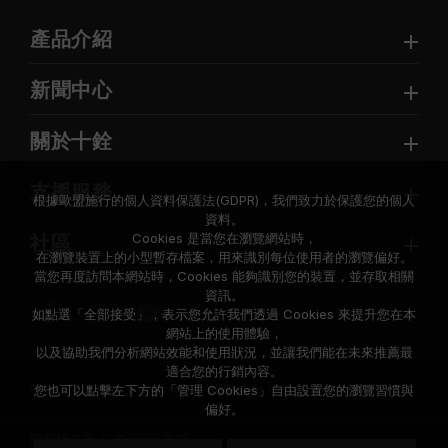
產品介紹
新聞中心
關於十銓
支援服務
根據歐盟施行的個人資料保護法(GDPR)，我們致力於保護您的個人
資料。
Cookies 是當您在瀏覽網站時，
社區
在瀏覽裝置上的小型暫存檔案，用來識別每位使用者的瀏覽偏好。
當您再度訪問本網站時，Cookies 能夠識別您的裝置，並存取相關
資訊。
如點選「全部接受」，表示您允許我們透過 Cookies 來提升您在本
網站上的使用體驗，
以及協助我們分析網站效能和使用狀況，並讓我們能在未來推薦最
適合您的行銷內容。
© 2026 Team Group Inc. All Rights Reserved.
您也可以點擊左下方的「管理 Cookies」自由設置您的瀏覽習慣與
偏好。
隱私權政策
Cookie 政策