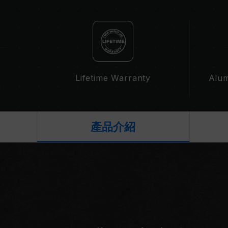
Lifetime Warranty
Alum
產品介紹