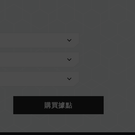
進一步了解。
的 QVL 相容性列表。
型號的記憶體。每一組套裝中的記憶體皆通過相容性
記憶體，將可能導致系統不穩定或不開機。
當前使用的主機板 BIOS 版本皆可能會影響記憶體運
S 設定及主機板、CPU 相容性。
體將以 SPD 預設頻率（JEDEC 標準）運行，如
購買據點
。這屬正常現象，並非產品瑕疵。
分主機板可能無法達到標示頻率，最終運行頻率受限於
於非 JEDEC 標準規範，可能影響系統穩定性。若因
預設值。