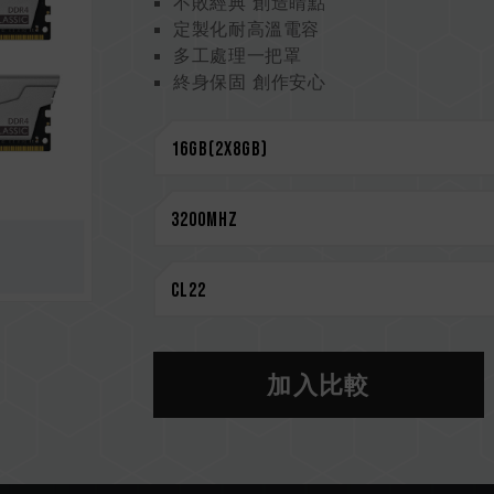
不敗經典 創造睛點
定製化耐高溫電容
多工處理一把罩
終身保固 創作安心
CAUTION
相容平台完整資訊，可至
"相容性查詢"
選購記憶體產品前，請先參考主機板品牌
請勿混合使用不同容量、頻率、品牌、
測試配對而成。若混合使用不同套裝的
CPU 記憶體控制器(IMC)的體質以及
作頻率。
記憶體的最終運行頻率取決於系統 BIO
若未啟用 XMP 2.0（Intel），記憶
加入比較
DDR4 2133 / 2400 (或更低)
XMP 2.0 需由使用者手動啟用，部
系統設定。
超頻行為（如啟用 XMP2.0 設定）屬
超頻導致系統不穩定，請回復 BIOS 