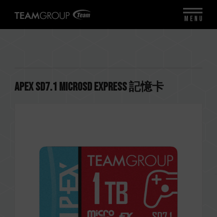
MENU
APEX SD7.1 MicroSD Express 記憶卡