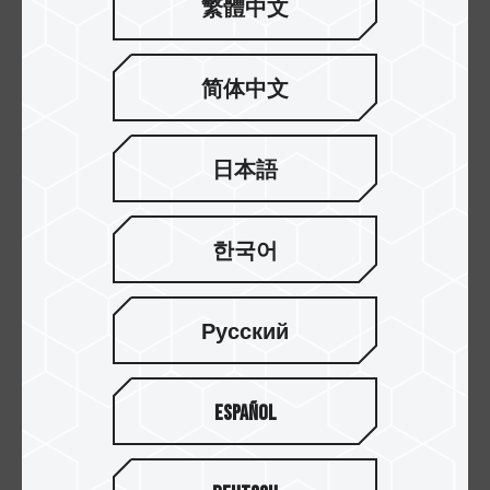
繁體中文
Full-HD 攝錄影的好夥伴
十銓科技推出高相容 CLASSIC SD 記憶卡，不僅擁
简体中文
有 UHS 速度等級 1 (U1)，同時支援影片速度等級 10
(V10)，適用於 Full-HD 的影片錄製及拍攝。讓消費
者擁有高效能的影音體驗，輕鬆記錄精彩的瞬間。
日本語
한국어
Русский
Español