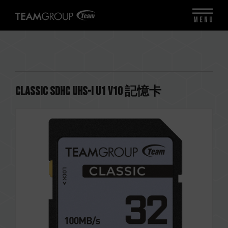
MENU
CLASSIC SDHC UHS-I U1 V10 記憶卡