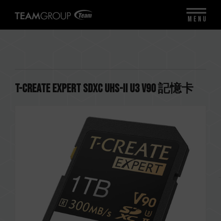
MENU
T-CREATE EXPERT SDXC UHS-II U3 V90 記憶卡