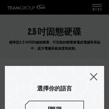
MENU
2.5 吋固態硬碟
標準型2.5 吋SSD極致輕薄，可安裝於輕薄筆電或電腦等系統
中，提升電腦系統速度與效能。
結果
(
9
)
oops...
選擇你的語言
No data found
Product deosn't match your request, try adjust
English