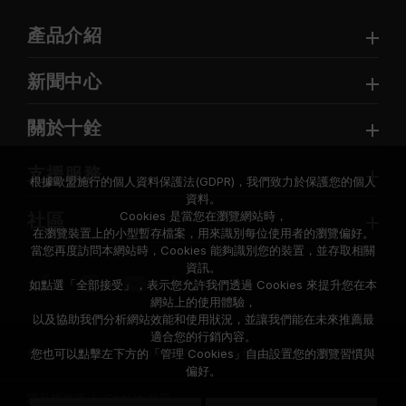
產品介紹
新聞中心
關於十銓
支援服務
根據歐盟施行的個人資料保護法(GDPR)，我們致力於保護您的個人
資料。
Cookies 是當您在瀏覽網站時，
社區
在瀏覽裝置上的小型暫存檔案，用來識別每位使用者的瀏覽偏好。
當您再度訪問本網站時，Cookies 能夠識別您的裝置，並存取相關
資訊。
如點選「全部接受」，表示您允許我們透過 Cookies 來提升您在本
網站上的使用體驗，
以及協助我們分析網站效能和使用狀況，並讓我們能在未來推薦最
適合您的行銷內容。
© 2026 Team Group Inc. All Rights Reserved.
您也可以點擊左下方的「管理 Cookies」自由設置您的瀏覽習慣與
偏好。
隱私權政策
Cookie 政策