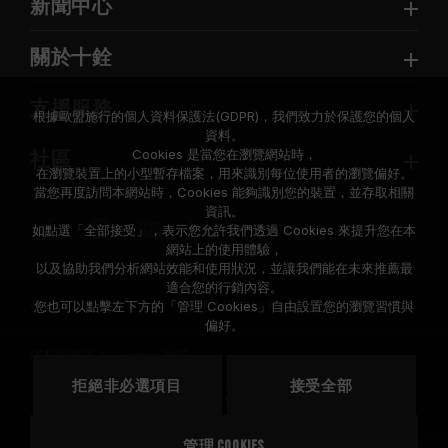
新聞中心
關於十銓
支援服務
根據歐盟施行的個人資料保護法(GDPR)，我們致力於保護您的個人
資料。
Cookies 是當您在瀏覽網站時，
社區
在瀏覽裝置上的小型暫存檔案，用來識別每位使用者的瀏覽偏好。
當您再度訪問本網站時，Cookies 能夠識別您的裝置，並存取相關
資訊。
如點選「全部接受」，表示您允許我們透過 Cookies 來提升您在本
網站上的使用體驗，
以及協助我們分析網站效能和使用狀況，並讓我們能在未來推薦最
適合您的行銷內容。
© 2026 Team Group Inc. All Rights Reserved.
您也可以點擊左下方的「管理 Cookies」自由設置您的瀏覽習慣與
偏好。
隱私權政策
Cookie 政策
拒絕非必選項目
接受全部
地區
美國
管理 Cookies