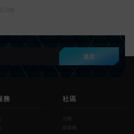
(29)
送出
服務
社區
點
活動
詢
部落格