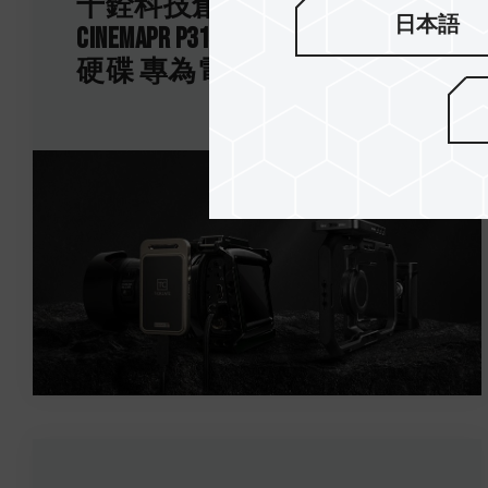
十銓科技創新發表 T-CREATE
日本語
CinemaPr P31行動外接式固態
硬碟 專為電影創作者而生...