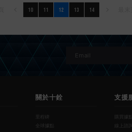
頁
10
11
12
13
14
最末頁
關於十銓
支援
里程碑
購買據
全球據點
線上諮