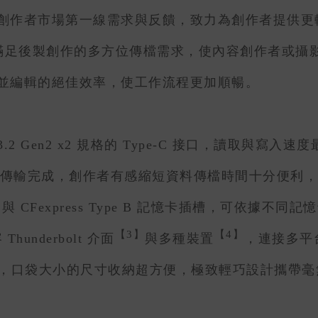
者市場第一線需求與反饋，致力為創作者提供更輕便
讀卡機專為滿足後製創作的多方位傳檔需求，使內容創作者
並編輯的絕佳效率，使工作流程更加順暢。
 Gen2 x2 規格的 Type-C 接口，讀取與寫入速度最高
檔案傳輸完成，創作者有感縮短資料傳檔時間十分便利，
 CFexpress Type B 記憶卡插槽，可依據不同記憶卡類
【3】
【4】
hunderbolt 介面
與多種裝置
，連接多平
公分，口袋大小的尺寸收納超方便，極致輕巧設計攜帶