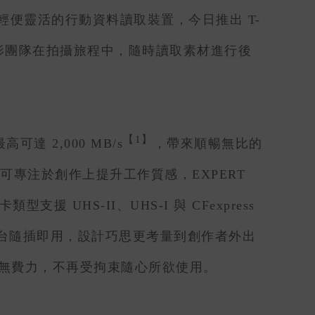
靈活的行動資料讀取裝置，今日推出 T-
或攝影團隊在拍攝旅程中，隨時讀取素材進行後
【1】
可達 2,000 MB/s
，帶來順暢無比的
可專注於創作上提升工作質感，EXPERT
型支援 UHS-II、UHS-I 與 CFexpress
台隨插即用，設計巧思更考量到創作者外出
毫無費力，不再受拘束隨心所欲使用。