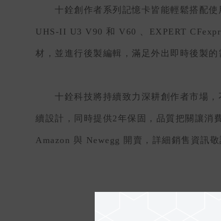
十銓創作者系列記憶卡皆能輕鬆搭配使用 EXPERT
UHS-II U3 V90 和 V60 、EXPERT 
材，並進行後製編輯，滿足外出即時後製的
十銓科技將持續致力深耕創作者市場，不
續設計，同時提供2年保固，品質把關讓消費者更
Amazon 與 Newegg 開賣，詳細銷