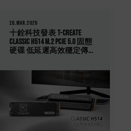
EATE
04.Dec.2025
Ie 5.0 固態
十銓科技發表 TEAMGRO
定傳...
PD40 迷你外接式固
輕巧之姿融合高速效能