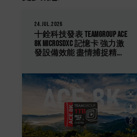
05.May.2026
研發火力銓開
TEAMGROUP ACE
高度 ELITE PLUS 
oSDXC 記憶卡 強力激
DDR5 8000MT
 盡情捕捉精...