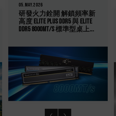
26.Mar.2026
十銓科技發表 T-CR
CLASSIC H514 M.2 PC
 解鎖頻率新
硬碟 低延遲高效穩
DDR5 與 ELITE
/s 標準型桌上...