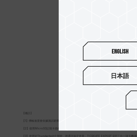
English
日本語
【備註】
【1】傳輸速度會依據測試硬體及軟體條件的不同而有所差異，數據僅供參考。
【2】使用MicroSD記憶卡插槽或SD記憶卡插槽時，最高支援至UHS-II的讀取寫入速度312MB/s
【3】使用於Thunderbolt介面時，因通訊協定差異，T-CREATE EXPERT R31三合一讀卡機讀