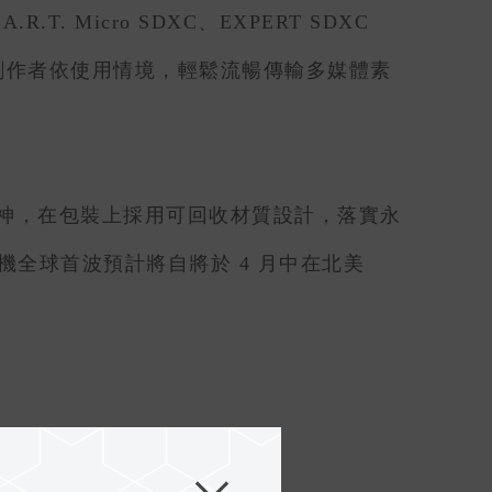
. Micro SDXC、EXPERT SDXC
e B 記憶卡，讓創作者依使用情境，輕鬆流暢傳輸多媒體素
神，在包裝上採用可回收材質設計，落實永
讀卡機全球首波預計將自將於 4 月中在北美