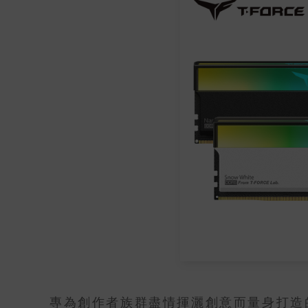
專為創作者族群盡情揮灑創意而量身打造的 T-C