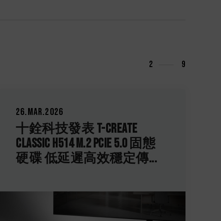
3
9
04.Dec.2025
十銓科技發表 TEAMGROUP
PD40 迷你外接式固態硬碟
輕巧之姿融合高速效能...