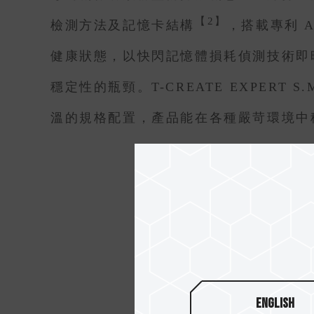
【2】
檢測方法及記憶卡結構
，搭載專利 A
健康狀態，以快閃記憶體損耗偵測技術即
穩定性的瓶頸。T-CREATE EXPERT 
溫的規格配置，產品能在各種嚴苛環境中
English