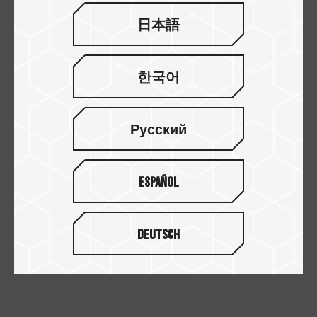
日本語
投資人關係：電話：8226-5000 ext.599
한국어
Mail：IR@teamgroup.com.tw
Русский
Español
回到列表
Deutsch