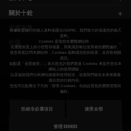
關於十銓
支援服務
根據歐盟施行的個人資料保護法(GDPR)，我們致力於保護您的個人
資料。
Cookies 是當您在瀏覽網站時，
社區
在瀏覽裝置上的小型暫存檔案，用來識別每位使用者的瀏覽偏好。
當您再度訪問本網站時，Cookies 能夠識別您的裝置，並存取相關
資訊。
如點選「全部接受」，表示您允許我們透過 Cookies 來提升您在本
網站上的使用體驗，
以及協助我們分析網站效能和使用狀況，並讓我們能在未來推薦最
適合您的行銷內容。
© 2026 Team Group Inc. All Rights Reserved.
您也可以點擊左下方的「管理 Cookies」自由設置您的瀏覽習慣與
偏好。
隱私權政策
Cookie 政策
拒絕非必選項目
接受全部
地區
美國
管理 Cookies