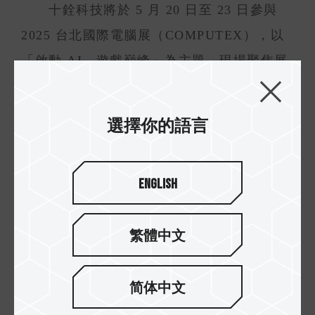
十銓科技將於 5 月 20 日至 23 日參與
2025 台北國際電腦展（COMPUTEX），以
「啟動 AI．遊戲巔峰」為主題，現場聚焦展
出 AI、創作者以及工控應用等高效儲存解決
方案，展現公司在智慧運算和次世代應用場
選擇你的語言
景之技術深度佈局和前瞻；十銓科技揚名國
際的頂尖產品開發實力，本月亦有旗下四款
English
產品榮獲 2025 德國紅點設計大獎，涵蓋電競
記憶體、創作者外接式 SSD以及行動儲存裝
繁體中文
置，完整體現於產品創新與技術整合的整體
實力；未來，十銓將持續以多元應用導向全
简体中文
球市場視野為核心，深化產品價值並且拓展
國際布局，加速邁向嶄新成長高峰。