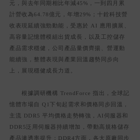
元，與去年同期相比年減45%，一到四月累
計營收為64.78億元，年增29%；十銓科技營
收表現延續強勁動能，受惠於 AI 應用擴展、
高容量記憶體模組出貨成長，以及工控儲存
產品需求穩健，公司產品量價齊揚、營運動
能續強，整體表現與產業回溫趨勢同步向
上，展現穩健成長力道。
根據調研機構 TrendForce 指出，全球記
憶體市場自 Q1下旬起需求和價格同步回溫，
主流 DDR5 平均價格走勢轉強，AI伺服器和
DDR5泛用伺服器持續增加，帶動高規格儲存
產品滲透率提升；DDR4方面，各大原廠同步