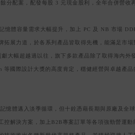
4 年盈餘分配案，配發每股 3 元現金股利，全年合併營
容量需求大幅提升，加上 PC 及 NB 市場 DD
牌拓展力道，於各系列產品皆取得先機，能滿足市場對
收貢獻大幅超越過以往，旗下多款產品除了取得海內外發
Design 等國際設計大獎的高度肯定，穩健經營與卓越產
2025 年記憶體邁入淡季循環，但十銓憑藉長期與原廠
控解決方案，加上B2B專案訂單等各項強勁營運動能挹