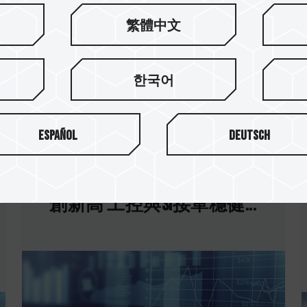
回到列表
繁體中文
한국어
Español
Deutsch
07.Jul.2026
十銓科技6月營收30.18億元
歷年同月及上半年營收同
創新高 工控與SI接單穩健...