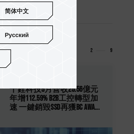
简体中文
Русский
2
9
10.Jun.2026
十銓科技5月營收25.56億元
年增112.59% B2B工控轉型加
速 一鍵銷毀SSD再獲BC Awa...