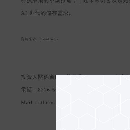
科技浪潮的不斷推進，十銓未來仍會以領先
AI 世代的儲存需求。
資料來源: Trendforce
投資人關係窗口 : 林佩蓉 Ethnie Lin 全
電話：8226-5000 ext.295
Mail : ethnie.lin@teamgroup.com.tw