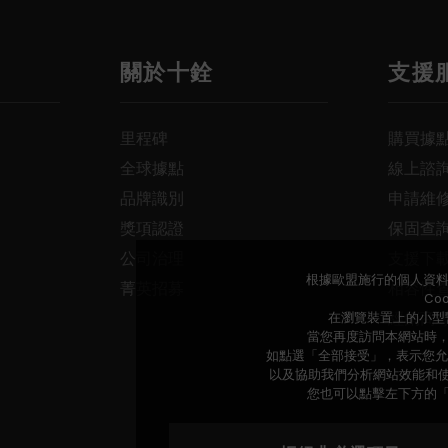
關於十銓
支援
里程碑
購買據
全球據點
線上諮
品牌識別
申請維
獎項認證
保固查
公司治理
支援下
根據歐盟施行的個人資料
菁英招募
相容性
Co
經銷商
在瀏覽裝置上的小型
當您再度訪問本網站時，C
如點選「全部接受」，表示您允許
以及協助我們分析網站效能和
您也可以點擊左下方的「管