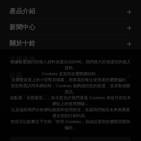
產品介紹
新聞中心
關於十銓
支援服務
根據歐盟施行的個人資料保護法(GDPR)，我們致力於保護您的個人
資料。
Cookies 是當您在瀏覽網站時，
社區
在瀏覽裝置上的小型暫存檔案，用來識別每位使用者的瀏覽偏好。
當您再度訪問本網站時，Cookies 能夠識別您的裝置，並存取相關
資訊。
如點選「全部接受」，表示您允許我們透過 Cookies 來提升您在本
網站上的使用體驗，
以及協助我們分析網站效能和使用狀況，並讓我們能在未來推薦最
適合您的行銷內容。
© 2026 Team Group Inc. All Rights Reserved.
您也可以點擊左下方的「管理 Cookies」自由設置您的瀏覽習慣與
偏好。
隱私權政策
Cookie 政策