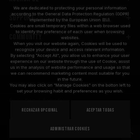
We are dedicated to protecting your personal information
according to the General Data Protection Regulation (GDPR)
SUPPORT
implemented by the European Union (EU).
Cookies are small temporary files within a web browser used
to identify the preference of each user when browsing
COMMUNITY
websites.
When you visit our website again, Cookies will be used to
recognize your device and access relevant information.
By selecting "Accept All", you allow us to enhance your user
experience on our website through the use of Cookie, assist
us in the analysis of website performance and usage so that
we can recommend marketing content most suitable for you
in the future.
© 2026 Team Group Inc. All Rights Reserved.
You may also click on "Manage Cookies" on the botton left to
set your browsing habit and preferences as you wish.
Privacy Policy
Cookie Policy
United
Rechazar opcional
Aceptar todas
PAÍS
States
Administrar cookies