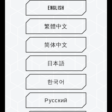
English
繁體中文
简体中文
Motor de cojinete con manguito de
larga duración y con controlador
日本語
de enfriador inteligente PWM
El producto es compatible con el controlador de
ventilador inteligente PWM (modulación de
한국어
ancho de pulso) que ajusta con precisión la
velocidad del enfriador según las temperaturas
para ofrecer un rendimiento de disipación de
Русский
calor optimizado. Junto con el motor de alta
velocidad de cojinete con manguito de larga