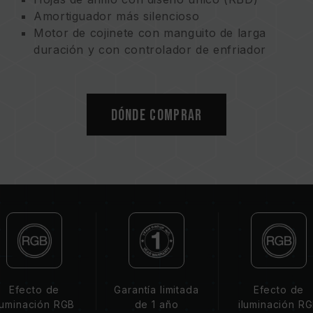
Amortiguador más silencioso
Motor de cojinete con manguito de larga
duración y con controlador de enfriador
inteligente PWM
Admite múltiples software de control de
iluminación
Dónde comprar
Ecológico y sostenible para la conservación
de la Tierra
Efecto de
Garantía limitada
Efecto de
luminación RGB
de 1 año
iluminación R