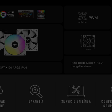
gar
Garantía
Servicio en línea
Compr
are
comp