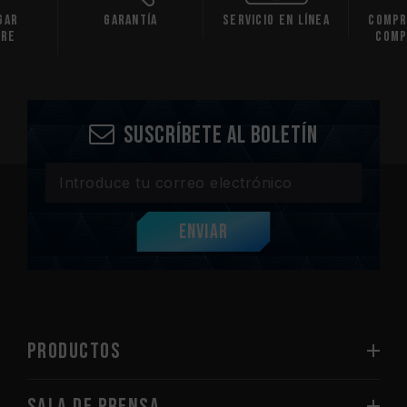
gar
Garantía
Servicio en línea
Compr
are
comp
Suscríbete al boletín
Enviar
PRODUCTOS
Sala de prensa