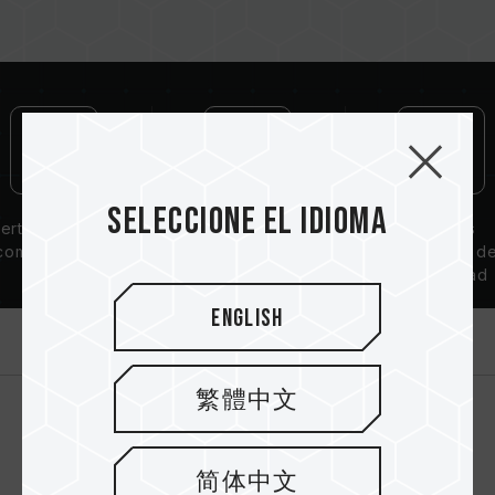
Seleccione el idioma
ertificación de
Garantía de por
Circuitos
compatibilidad
vida
integrados d
QVL
alta calidad
English
Introducción
繁體中文
简体中文