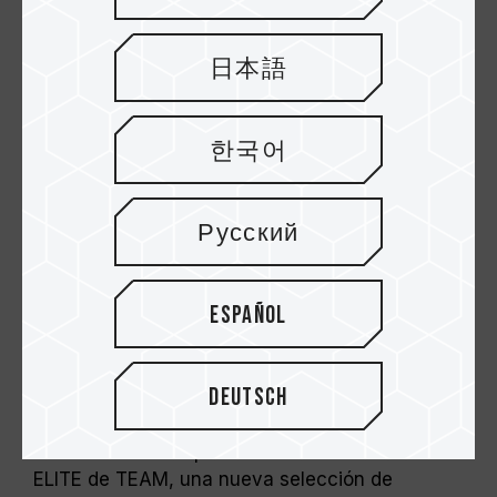
日本語
한국어
La promoción de nuevos productos
Русский
siempre está alineada con las
tendencias del mercado
Español
Las aplicaciones para computadoras portátiles
son cada vez más populares en el trabajo o en
la vida cotidiana, además de en el sector
Deutsch
comercial, en el que cada persona tiene uno de
estos equipos. En respuesta a la tendencia,
TEAMGROUP Inc. presenta la familia DDR3
ELITE de TEAM, una nueva selección de