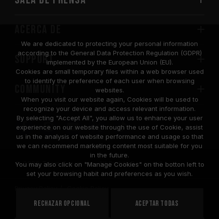
Acerca de
We are dedicated to protecting your personal information
according to the General Data Protection Regulation (GDPR)
SUPPORT
implemented by the European Union (EU).
Cookies are small temporary files within a web browser used
to identify the preference of each user when browsing
COMMUNITY
websites.
When you visit our website again, Cookies will be used to
recognize your device and access relevant information.
By selecting "Accept All", you allow us to enhance your user
experience on our website through the use of Cookie, assist
us in the analysis of website performance and usage so that
we can recommend marketing content most suitable for you
in the future.
© 2026 Team Group Inc. All Rights Reserved.
You may also click on "Manage Cookies" on the botton left to
set your browsing habit and preferences as you wish.
Privacy Policy
Cookie Policy
United
Rechazar opcional
Aceptar todas
PAÍS
States