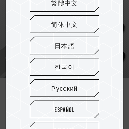
繁體中文
简体中文
日本語
한국어
Русский
Vielfältige Speicheroptionen
Verfügbar in verschiedenen Kapazitäten: 32 GB,
Español
64 GB, 256 GB und 512 GB, die großzügigen
Speicherplatz für alle Ihre Dateien und
Dokumente bieten.