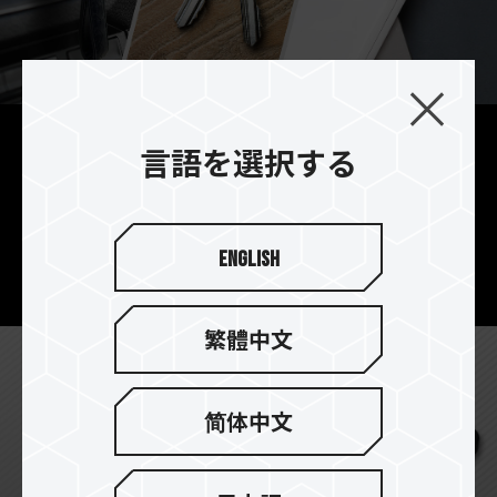
言語を選択する
実用的なストラップホール設
計
大きな吊り下げ穴デザインで、アクセサリーやキ
English
ーホルダーとして日常的にお使いいただけます。
繁體中文
简体中文