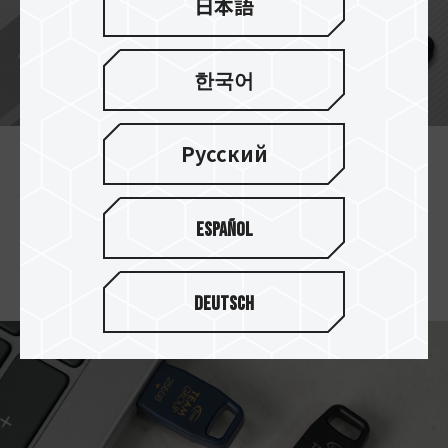
日本語
한국어
Русский
豊富な容量ラインナップ
32GB/64GB/256GB/512GBの複数の容量オプショ
Español
ンを提供し、すべてのファイルを自由に保存でき
ます。
Deutsch