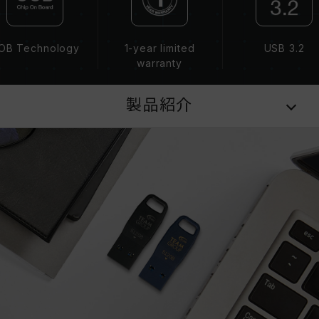
OB Technology
1-year limited
USB 3.2
warranty
製品紹介