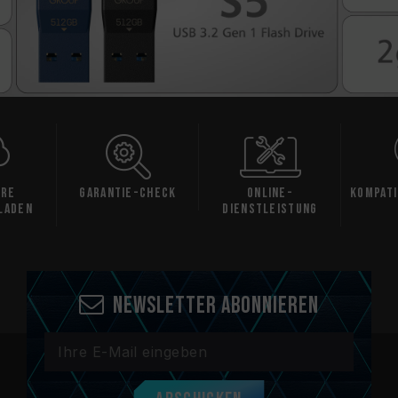
e
Garantie-Check
Online-
Kompatibi
den
Dienstleistung
u
Newsletter abonnieren