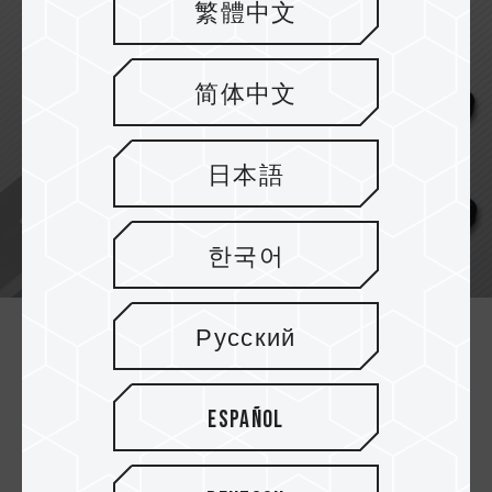
繁體中文
简体中文
日本語
한국어
Русский
Vielfältige Speicheroptionen
Verfügbar in verschiedenen Kapazitäten: 32 GB,
Español
64 GB, 256 GB und 512 GB, die großzügigen
Speicherplatz für alle Ihre Dateien und
Dokumente bieten.