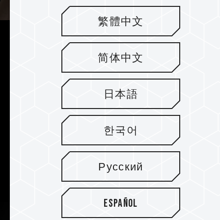
繁體中文
Dunkel, stilvoll und funktional
简体中文
Mit einer kompakten Größe von nur 6,3
Zentimetern ist das Flash-Laufwerk ideal für
den Einsatz unterwegs, frei von Kabelzwängen.
日本語
Das Gerät ist sofort nach dem Anschluss an ein
Gerät einsatzbereit und erfüllt verschiedene
Anforderungen an die Speicherung von Daten
한국어
und Medien. Das elegante schwarze Gehäuse
aus sandgestrahlter Aluminiumlegierung macht
es zu einem echten Hingucker, egal wohin Sie
Русский
gehen.
Español