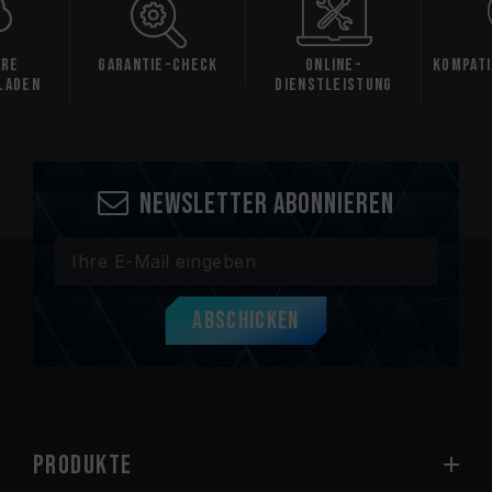
are
Garantie-Check
Online-
Kompati
laden
Dienstleistung
Newsletter abonnieren
Abschicken
PRODUKTE