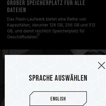
Großer Speicherplatz für alle
Dateien
Das Flash-Laufwerk bietet eine Reihe von
Kapazitäten, darunter 128 GB, 256 GB und 512
GB, und damit reichlich Speicherplatz für
Geschäftsdaten.
Sprache auswählen
English