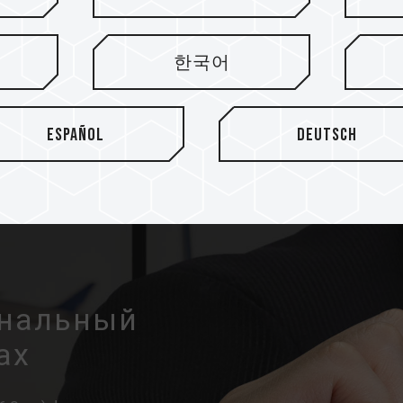
Флеш-накопитель выпускает
и 256 ГБ и 512, предоставл
한국어
данных.
Español
Deutsch
ональный
ах