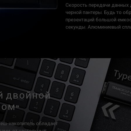
Скорость передачи данных 
черной пантеры. Будь то об
презентаций большой емкос
секунды. Алюминиевый спла
 двойной
ном»
флеш-накопитель обладает
ами, от настольных