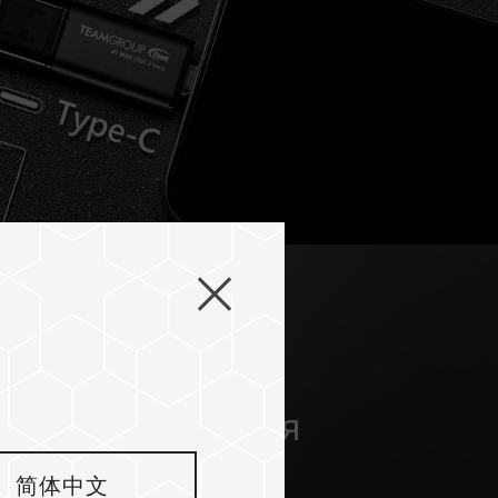
ъем памяти для
ех файлов
简体中文