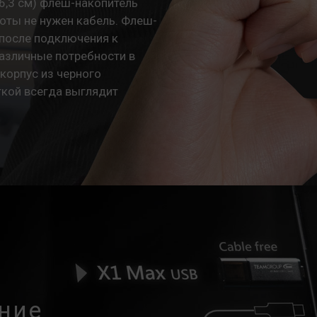
6,3 см) флеш-накопитель
боты не нужен кабель. Флеш-
 после подключения к
азличные потребности в
корпус из черного
ткой всегда выглядит
ние