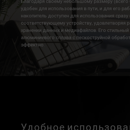
Благодаря своему небольшому размеру (всего 
удобен для использования в пути, и для его ра
накопитель доступен для использования сразу
соответствующему устройству, удовлетворяя р
хранении данных и медиафайлов. Его стильный 
алюминиевого сплава с пескоструйной обрабо
эффектно.
Удобное использова