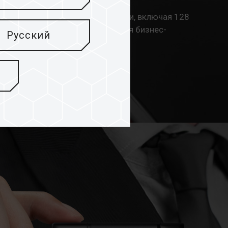
ся с различным объемом памяти, включая 128
яя достаточно места для хранения бизнес-
Русский