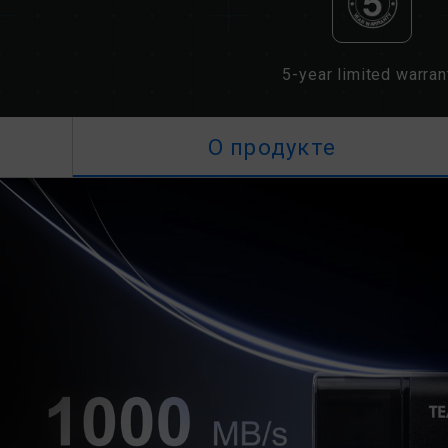
5-year limited warran
О продукте