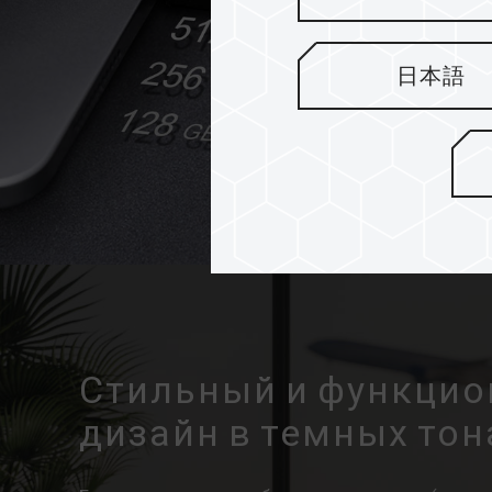
日本語
Стильный и функци
дизайн в темных тон