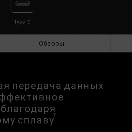
Type-C
Обзоры
ая передача данных
 эффективное
 благодаря
ому
сплаву