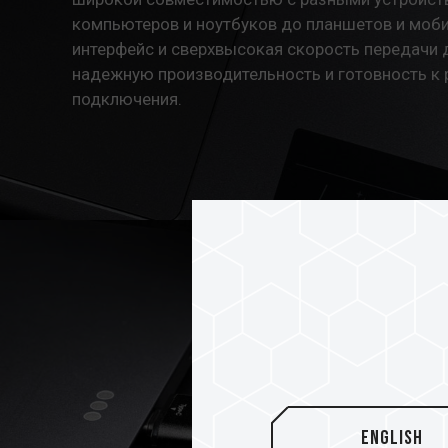
компьютеров и ноутбуков до планшетов и моб
интерфейс и сверхвысокая скорость передачи
надежную производительность и готовность к 
подключения.
English