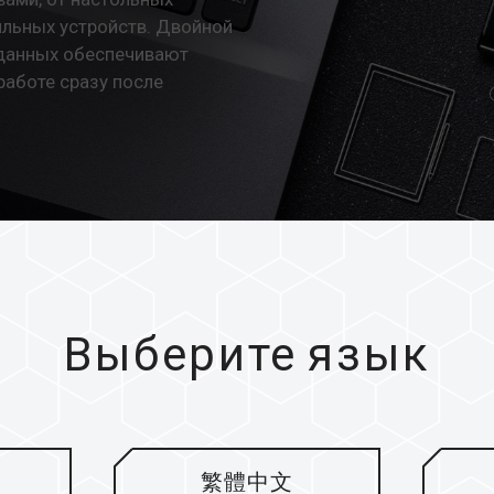
ильных устройств. Двойной
 данных обеспечивают
работе сразу после
Выберите язык
Большой об
хранения вс
繁體中文