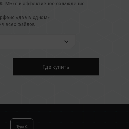
00 МБ/с и эффективное охлаждение
рфейс «два в одном»
ия всех файлов
н в темных тонах
ей
Где купить