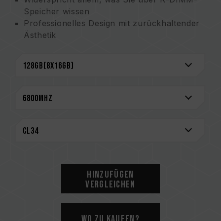
Speicher wissen
Professionelles Design mit zurückhaltender
Ästhetik
Fehlerkorrekturcode (ECC) ermöglicht eine
gezieltere Gestaltung
Professionelle und hocheffektive
Wärmeableitung
Lebenslange Garantie garantiert jede
Kreation
Patentiertes IC-Klassifikations- und
Verifikations technologie, gewährleistet
Anwendbarkeit und Haltbarkeit
(Taiwanisches Erfindungspatent: I751093;
US-Erfindungspatent: US11488679)
Hinzufügen
Vergleichen
CAUTION
Bevor Sie ein Speicherprodukt kaufen,
schauen Sie bitte zuerst die QVL-
Wo zu kaufen?