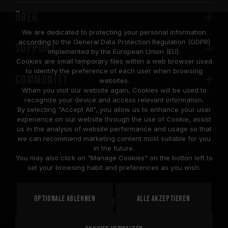
Über
We are dedicated to protecting your personal information
according to the General Data Protection Regulation (GDPR)
SUPPORT
implemented by the European Union (EU).
Cookies are small temporary files within a web browser used
to identify the preference of each user when browsing
COMMUNITY
websites.
When you visit our website again, Cookies will be used to
recognize your device and access relevant information.
By selecting "Accept All", you allow us to enhance your user
experience on our website through the use of Cookie, assist
us in the analysis of website performance and usage so that
we can recommend marketing content most suitable for you
in the future.
© 2026 Team Group Inc. All Rights Reserved.
You may also click on "Manage Cookies" on the botton left to
set your browsing habit and preferences as you wish.
Privacy Policy
Cookie Policy
United
Optionale ablehnen
Alle akzeptieren
STANDORT
States