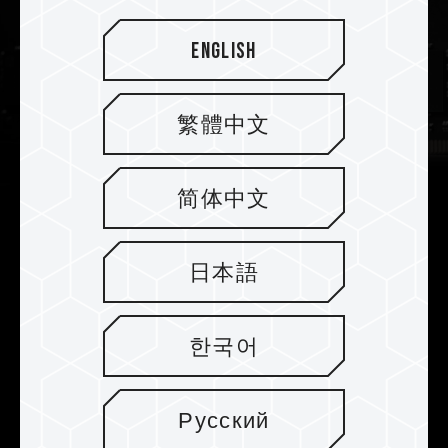
English
繁體中文
简体中文
Der Fehlerkorrekturcode (ECC)
日本語
ermöglicht stabiles Arbeiten
T-CREATE MASTER DDR5 OC R-DIMM verfügt
한국어
nicht nur über On-Die ECC zur Korrektur von
Bitfehlern im DRAM, sondern auch über ECC zur
Korrektur von externen Fehlern und zur
Русский
Reparatur von Datenfehlern, um ein stabiles