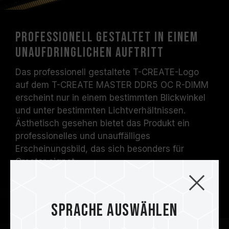
Professionell gestaltet in einem
unaufdringlichen Auftritt
Das professionell gestaltete T-CREATE-Logo
auf dem T-CREATE MASTER DDR5 OC R-DIMM
erscheint nur in einem bestimmten Blickwinkel
und unter bestimmten Lichtverhältnissen.
Ästhetisch gesehen bietet das Produkt ein
professionelles und unauffälliges
Erscheinungsbild, das sich besonders für
Creator eignet.
Sprache auswählen