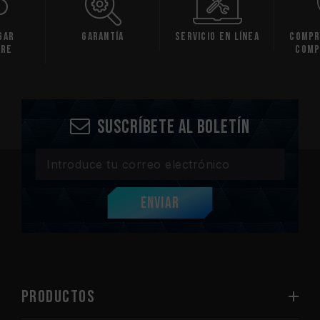
gar
Garantía
Servicio en línea
Compr
are
comp
Suscríbete al boletín
Enviar
PRODUCTOS