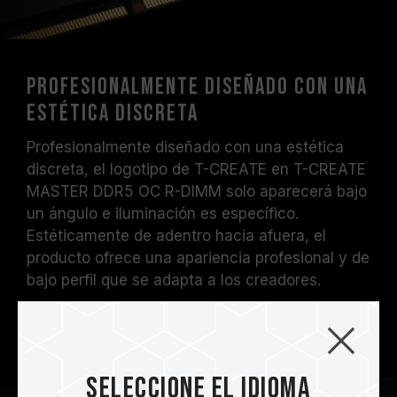
Profesionalmente diseñado con una
estética discreta
Profesionalmente diseñado con una estética
discreta, el logotipo de T-CREATE en T-CREATE
MASTER DDR5 OC R-DIMM solo aparecerá bajo
un ángulo e iluminación es específico.
Estéticamente de adentro hacia afuera, el
producto ofrece una apariencia profesional y de
bajo perfil que se adapta a los creadores.
Seleccione el idioma