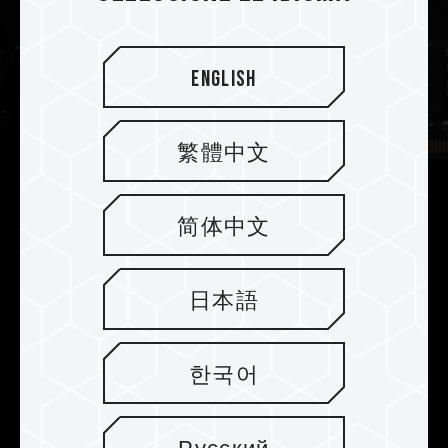
English
繁體中文
简体中文
El código de corrección de errores
(ECC) permite una creación con
日本語
mayor enfoque
Además de tener ECC integrado para la
한국어
corrección de errores de bit en DRAM, T-
CREATE MASTER DDR5 OC R-DIMM viene con
ECC para corregir errores externos y reparar la