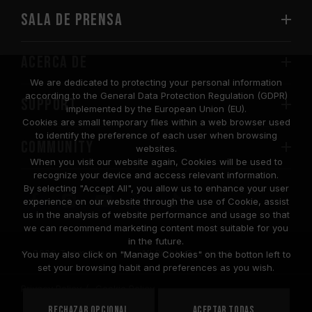
Sala de prensa
Acerca de
We are dedicated to protecting your personal information
according to the General Data Protection Regulation (GDPR)
SUPPORT
implemented by the European Union (EU).
Cookies are small temporary files within a web browser used
to identify the preference of each user when browsing
COMMUNITY
websites.
When you visit our website again, Cookies will be used to
recognize your device and access relevant information.
By selecting "Accept All", you allow us to enhance your user
experience on our website through the use of Cookie, assist
us in the analysis of website performance and usage so that
we can recommend marketing content most suitable for you
in the future.
© 2026 Team Group Inc. All Rights Reserved.
You may also click on "Manage Cookies" on the botton left to
set your browsing habit and preferences as you wish.
Privacy Policy
Cookie Policy
United
Rechazar opcional
Aceptar todas