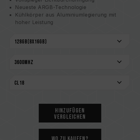
Neueste ARGB-Technologie
Kühlkörper aus Aluminiumlegierung mit
hoher Leistung
Unterstützt Intel- und AMD-Motherboards
Ausgewählte hochwertige IC
O.C.-Profil-Unterstützung
Taiwanisches Erfindungspatent (Nummer:
I703920)
Chinesisches Gebrauchsmuster (Nummer:
CN 210039639 U)
CAUTION
Eine vollständige Liste der kompatiblen
Plattformen finden Sie im Abschnitt
Hinzufügen
„Kompatibilitätsabfrage“
.
Vergleichen
Bitte prüfen Sie vor dem Kauf von
Speicherprodukten die vom Motherboard-
Hersteller bereitgestellte QVL (Qualified
Wo zu kaufen?