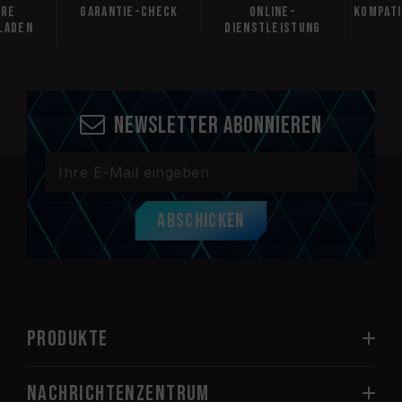
Garantie-Check
Online-
Kompatibili
n
Dienstleistung
ung
Newsletter abonnieren
Abschicken
PRODUKTE
Nachrichtenzentrum