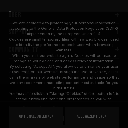
Über
We are dedicated to protecting your personal information
according to the General Data Protection Regulation (GDPR)
SUPPORT
implemented by the European Union (EU).
Cookies are small temporary files within a web browser used
to identify the preference of each user when browsing
COMMUNITY
websites.
When you visit our website again, Cookies will be used to
recognize your device and access relevant information.
By selecting "Accept All", you allow us to enhance your user
experience on our website through the use of Cookie, assist
us in the analysis of website performance and usage so that
we can recommend marketing content most suitable for you
in the future.
© 2026 Team Group Inc. All Rights Reserved.
You may also click on "Manage Cookies" on the botton left to
set your browsing habit and preferences as you wish.
Privacy Policy
Cookie Policy
United
Optionale ablehnen
Alle akzeptieren
STANDORT
States