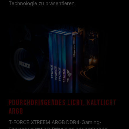
Frequenz. Sie wird jedoch nicht von allen
Technologie zu präsentieren.
Systemen erreicht werden können.
Vergewissern Sie sich, dass Ihr Motherboard
und Ihr Prozessor die entsprechenden
Übertaktungstechnologien (XMP 2.0)
unterstützen; andernfalls erreicht der
Speicher eventuell nicht die angegebene
Übertaktungsfrequenz.
TEAMGROUP-Speichermodule werden unter
normalen Spannungsbedingungen getestet.
Bei Problemen mit dem Prozessor oder dem
Motherboard wenden Sie sich bitte an den
jeweiligen Kundendienst des Prozessor- oder
Motherboard-Herstellers.
PDurchdringendes Licht, Kaltlicht
ARGB
T-FORCE XTREEM ARGB DDR4-Gaming-