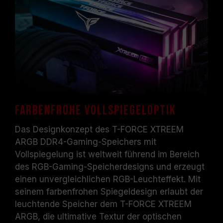
der Speicher mit der SPD-Standardfrequenz
(JEDEC-Standard), z. B. DDR4-2133/2400
(oder niedriger). Dies ist ein typisches
Phänomen und kein Produktfehler.
XMP 2.0 muss vom Benutzer manuell
aktiviert werden. Manche Hauptplatinen
können die angegebene Frequenz nicht
erreichen, da die endgültige
Betriebsfrequenz von den
Systemeinstellungen abhängt.
Farbenfrohe Vollspiegeloptik
Eine Übertaktung (wie z. B. die Aktivierung
Das Designkonzept des T-FORCE XTREEM
von XMP 2.0 Einstellungen) ist nicht Teil des
ARGB DDR4-Gaming-Speichers mit
JEDEC-Standards und kann die
Vollspiegelung ist weltweit führend im Bereich
Systemstabilität beinträchtigen. Falls die
des RGB-Gaming-Speicherdesigns und erzeugt
Übertaktung zur Instabilität des Systems
einen unvergleichlichen RGB-Leuchteffekt. Mit
führt, kehren Sie bitte zu den BIOS-
Standardeinstellungen zurück.
seinem farbenfrohen Spiegeldesign erlaubt der
Die angegebene Frequenz des
leuchtende Speicher dem T-FORCE XTREEM
Speichermoduls ist die maximal erreichbare
ARGB, die ultimative Textur der optischen