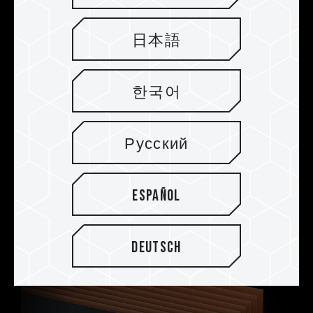
Ausgewählte IC-Chips, stabil und
日本語
langlebig
Die IC-Chips für TEAMGROUP T-FORCE XTREEM
한국어
ARGB DDR4 Gaming-Speicher werden in einem
strengen Testverfahren ausgewählt. Jeder von
ihnen wird auf vollständige Kompatibilität und
Русский
Stabilität getestet. Dies bietet Gamern einen
DDR4-Gaming-Speicher mit ausgezeichneter
Qualität, optimaler Leistung, Stabilität und
Español
Kompatibilität.
Deutsch