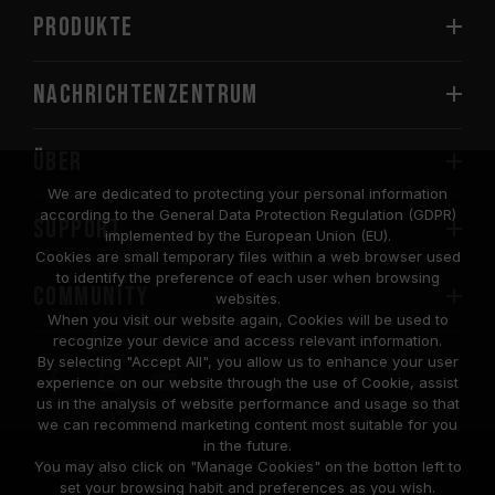
PRODUKTE
Nachrichtenzentrum
Über
We are dedicated to protecting your personal information
according to the General Data Protection Regulation (GDPR)
SUPPORT
implemented by the European Union (EU).
Cookies are small temporary files within a web browser used
to identify the preference of each user when browsing
COMMUNITY
websites.
When you visit our website again, Cookies will be used to
recognize your device and access relevant information.
By selecting "Accept All", you allow us to enhance your user
experience on our website through the use of Cookie, assist
us in the analysis of website performance and usage so that
we can recommend marketing content most suitable for you
in the future.
© 2026 Team Group Inc. All Rights Reserved.
You may also click on "Manage Cookies" on the botton left to
set your browsing habit and preferences as you wish.