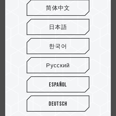
简体中文
日本語
한국어
Русский
30.Nov.2021
Español
In Zusammenarbeit mit der ASUS TUF
Gaming Alliance kündigt TEAMGROUP
T-FORCE den DELTA RGB DDR5 Gaming-...
Deutsch