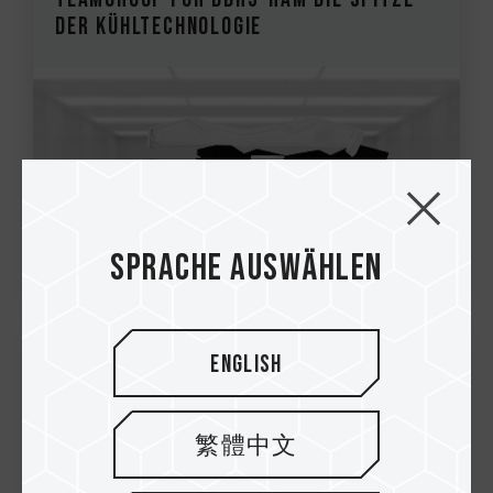
der Kühltechnologie
Sprache auswählen
English
03.Dec.2021
TEAMGROUP bringt einen
繁體中文
aktualisierten SIREN GD240E AIO ARGB
CPU Liquid Cooler mit INTEL LGA 170...