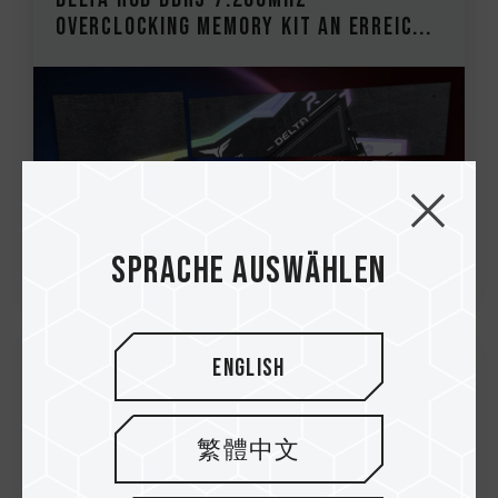
Overclocking Memory Kit an Erreic...
Sprache auswählen
English
22.Sep.2022
Die erste Zusammenarbeit von
繁體中文
TEAMGROUP und BIOSTAR bringt neuen
legendären RGB DDR5 RAM: T-FORCE D...