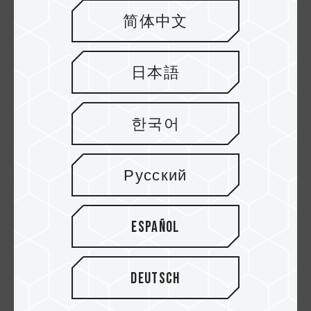
简体中文
日本語
한국어
Русский
15.Sep.2022
Español
T-FORCE bringt VULCANα DDR5-Gaming-
Speicher für die AMD AM5-Plattform
der nächsten Generation auf den M...
Deutsch