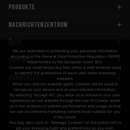
PRODUKTE
Nachrichtenzentrum
Über
We are dedicated to protecting your personal information
according to the General Data Protection Regulation (GDPR)
SUPPORT
implemented by the European Union (EU).
Cookies are small temporary files within a web browser used
to identify the preference of each user when browsing
COMMUNITY
websites.
When you visit our website again, Cookies will be used to
recognize your device and access relevant information.
By selecting "Accept All", you allow us to enhance your user
experience on our website through the use of Cookie, assist
us in the analysis of website performance and usage so that
we can recommend marketing content most suitable for you
in the future.
© 2026 Team Group Inc. All Rights Reserved.
You may also click on "Manage Cookies" on the botton left to
set your browsing habit and preferences as you wish.