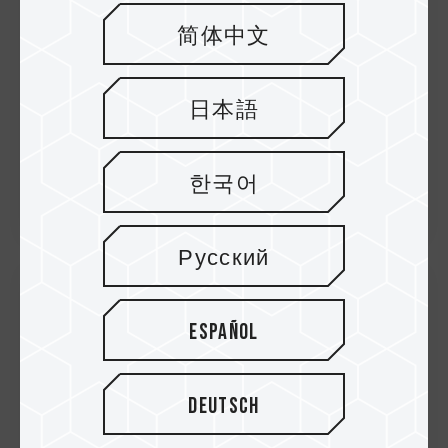
简体中文
日本語
한국어
Русский
17.Oct.2025
Español
TEAMGROUP STELLT DIE T-FORCE Z54E
PCIe 5.0 SSD VOR Flaggschiff PCIe 5.0
sorgt für ultimatives Gaming-Erle...
Deutsch