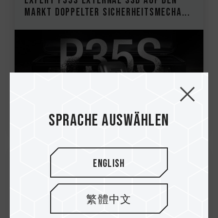
EXPERT P35S External SSD auf den
Markt Doppelter Sicherheitsmecha...
Sprache auswählen
English
21.Oct.2025
TEAMGROUP bringt NV10000 M.2 PCIe
繁體中文
5.0 SSD auf den Markt Neudefinition
von Geschwindigkeit mit verbessert...