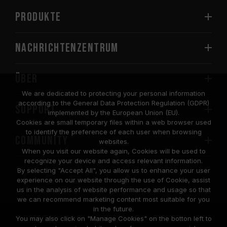
PRODUKTE
Nachrichtenzentrum
Über
We are dedicated to protecting your personal information
according to the General Data Protection Regulation (GDPR)
SUPPORT
implemented by the European Union (EU).
Cookies are small temporary files within a web browser used
to identify the preference of each user when browsing
COMMUNITY
websites.
When you visit our website again, Cookies will be used to
recognize your device and access relevant information.
By selecting "Accept All", you allow us to enhance your user
experience on our website through the use of Cookie, assist
us in the analysis of website performance and usage so that
we can recommend marketing content most suitable for you
in the future.
© 2026 Team Group Inc. All Rights Reserved.
You may also click on "Manage Cookies" on the botton left to